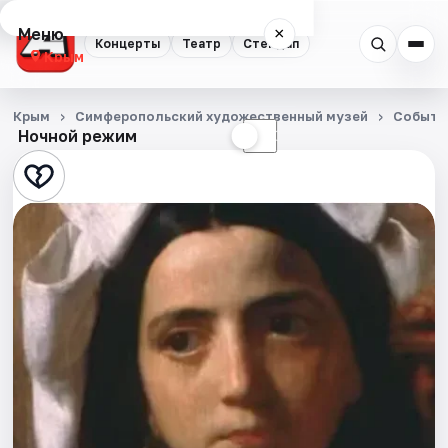
Меню
×
Концерты
Театр
Стендап
Крым
Концерты
Крым
Симферопольский художественный музей
Событи
Ночной режим
☀
☾
Театр
Стендап
События
Города
Площадки
Артисты