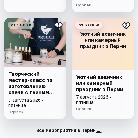
Ogonek
от 1 800 ₽
от 6 000 ₽
Уютный девичник
или камерный
праздник в Перми
Творческий
Уютный девичник
мастер-класс по
или камерный
изготовлению
праздник в Перми
свечи с тайным
7 августа 2026 •
посланием
7 августа 2026 •
пятница
пятница
Ogonek
Ogonek
→
Все мероприятия в Перми