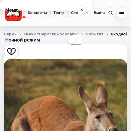
Меню
×
Концерты
Театр
Стендап
Выставки
Квест
Пермь
Концерты
Пермь
ГКАУК "Пермский зоопарк"
События
Входной 
Ночной режим
☀
☾
Театр
Стендап
Выставки
Квесты
Экскурсии
Спорт
События