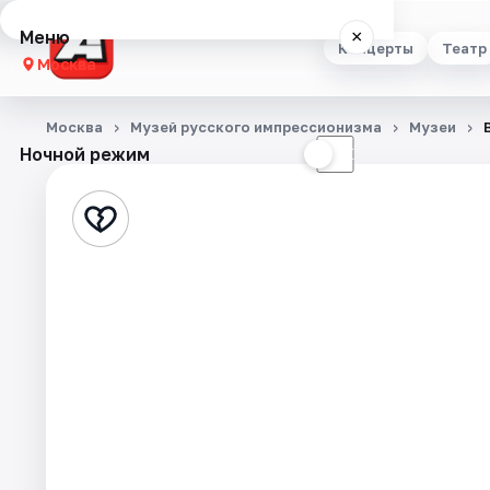
Меню
×
Концерты
Театр
Москва
Концерты
Москва
Музей русского импрессионизма
Музеи
Ночной режим
☀
☾
Театр
Стендап
Выставки
Квесты
Экскурсии
Спорт
События