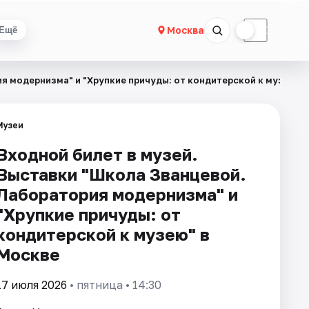
☀
☾
Москва
Ещё
я модернизма" и "Хрупкие причуды: от кондитерской к музею"
Музеи
Входной билет в музей.
Выставки "Школа Званцевой.
Лаборатория модернизма" и
"Хрупкие причуды: от
кондитерской к музею" в
Москве
17 июля 2026
• пятница • 14:30