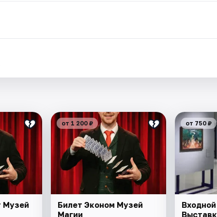
.
от 1 200 ₽
от 750 ₽
т Музей
Билет Эконом Музей
Входной 
Магии
Выставк