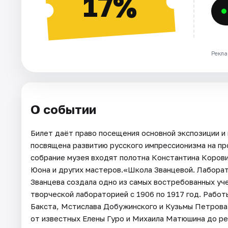
17%
Рекла
О событии
Билет даёт право посещения основной экспозиции и
посвящена развитию русского импрессионизма на про
собрание музея входят полотна Константина Корови
Юона и других мастеров.«Школа Званцевой. Лабора
Званцева создала одно из самых востребованных у
творческой лабораторией с 1906 по 1917 год. Рабо
Бакста, Мстислава Добужинского и Кузьмы Петрова-
от известных Елены Гуро и Михаила Матюшина до р