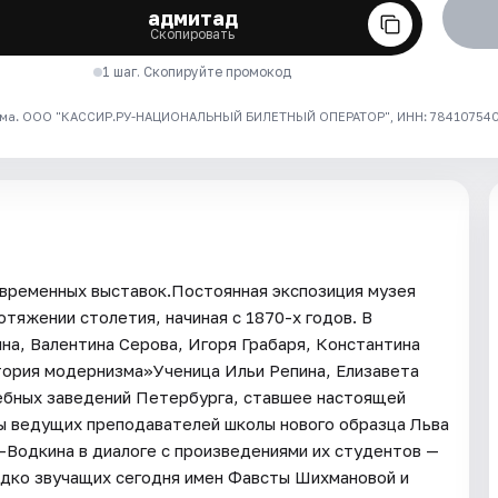
адмитад
Скопировать
1 шаг. Скопируйте промокод
ма. ООО "КАССИР.РУ-НАЦИОНАЛЬНЫЙ БИЛЕТНЫЙ ОПЕРАТОР", ИНН: 7841075409
 временных выставок.Постоянная экспозиция музея
тяжении столетия, начиная с 1870-х годов. В
на, Валентина Серова, Игоря Грабаря, Константина
тория модернизма»Ученица Ильи Репина, Елизавета
чебных заведений Петербурга, ставшее настоящей
ты ведущих преподавателей школы нового образца Льва
Водкина в диалоге с произведениями их студентов —
едко звучащих сегодня имен Фавсты Шихмановой и