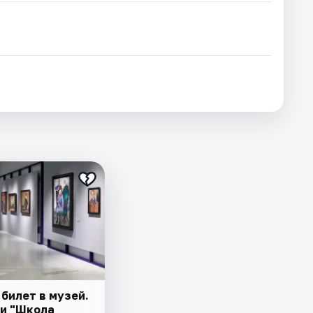
билет в музей.
и "Школа