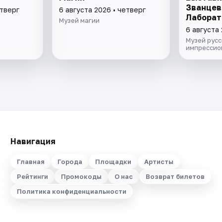
Званцев
етверг
6 августа 2026 • четверг
Лаборат
Музей магии
модерни
6 августа 
"Хрупки
Музей русс
кондите
импрессио
Навигация
Главная
Города
Площадки
Артисты
Рейтинги
Промокоды
О нас
Возврат билетов
Политика конфиденциальности