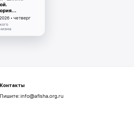
ой.
ория
зма" и
2026 • четверг
е причуды: от
кого
рской к музею"
низма
Контакты
Пишите: info@afisha.org.ru