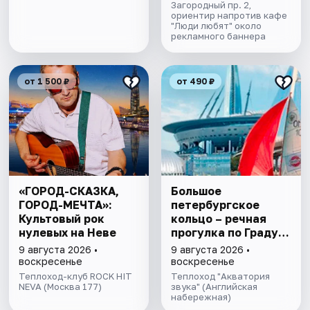
Загородный пр. 2,
ориентир напротив кафе
"Люди любят" около
рекламного баннера
от 1 500 ₽
от 490 ₽
«ГОРОД-СКАЗКА,
Большое
ГОРОД-МЕЧТА»:
петербургское
Культовый рок
кольцо – речная
нулевых на Неве
прогулка пo Граду
на Неве с
9 августа 2026 •
9 августа 2026 •
авторской
воскресенье
воскресенье
экскурсией и живой
Теплоход-клуб ROCK HIT
Теплоход "Акватория
NEVA (Москва 177)
музыкой в тёплом
звука" (Английская
набережная)
салоне теплохода