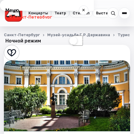
Меню
×
Концерты
Театр
Стендап
Выставки
Квест
Санкт-Петербург
Концерты
Санкт-Петербург
Музей-усадьба Г.Р.Державина
Турист
Ночной режим
☀
☾
Театр
Стендап
Выставки
Квесты
Экскурсии
Спорт
События