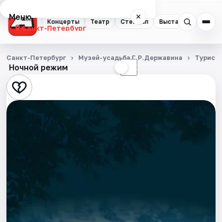
Меню
×
Концерты
Театр
Стендап
Выставки
Квест
Санкт-Петербург
Концерты
Санкт-Петербург
Музей-усадьба Г.Р.Державина
Турист
Ночной режим
☀
☾
Театр
Стендап
Выставки
Квесты
Экскурсии
Спорт
События