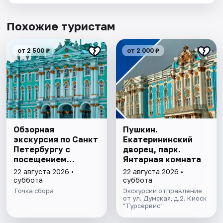
Похожие туристам
от 2 500 ₽
от 2 000 ₽
Обзорная
Пушкин.
экскурсия по Санкт
Екатерининский
Петербургу с
дворец, парк.
посещением
Янтарная комната
Эрмитажа
22 августа 2026 •
22 августа 2026 •
суббота
суббота
Точка сбора
Экскурсии отправление
от ул. Думская, д.2. Киоск
"Турсервис"