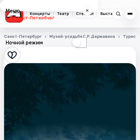
Меню
×
Концерты
Театр
Стендап
Выставки
Квест
Санкт-Петербург
Концерты
Санкт-Петербург
Музей-усадьба Г.Р.Державина
Турист
Ночной режим
☀
☾
Театр
Стендап
Выставки
Квесты
Экскурсии
Спорт
События