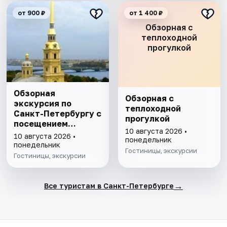
от 900 ₽
от 1 400 ₽
Обзорная с
теплоходной
прогулкой
Обзорная
Обзорная с
экскурсия по
теплоходной
Санкт-Петербургу с
прогулкой
посещением
10 августа 2026 •
Петропавловской
10 августа 2026 •
понедельник
крепости
понедельник
Гостиницы, экскурсии
Гостиницы, экскурсии
→
Все туристам в Санкт-Петербурге