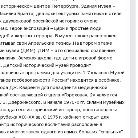
 историческом центре Петербурга. Здания музея –
асилия Бранта, два архитектурных памятника в стиле
 двухвековой российской истории: о смене
ах. Герои экспозиций – цари и простые люди,
удеб и жертвы террора. В музее также расположен
ачитывал свои Апрельские тезисы.На втором этаже
кий музей (ДИМ). ДИМ – это специально созданные
мназия, Земская школа, где дети в игровой форме
а. Детский исторический музей проводит
раздничные программы для учащихся 1-7 классов.Музей
ганов госбезопасности России" находится в особняке,
тора Дж. Кваренги для президента медицинской
нной составляющей отдела «Гороховая, 2» является
Э. Дзержинского. В начале 1970-х гг. силами музейных
ссоздан его исторический интерьер, восстановлены
убежа XIX-XX вв. С 1975 г. кабинет открыт для
ентр исторического воспитания расположен в
овых многоэтажек одного из самых больших "спальных"