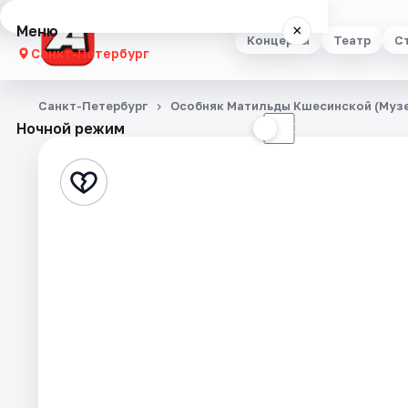
Меню
×
Концерты
Театр
С
Санкт-Петербург
Концерты
Санкт-Петербург
Особняк Матильды Кшесинской (Музе
Ночной режим
☀
☾
Театр
Стендап
Выставки
Квесты
Экскурсии
Спорт
События