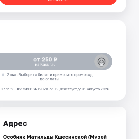
от 250 ₽
на Kassir.ru
2 шаг. Выберите билет и примените промокод
до оплаты
 erid: 25H8d7vbP8SRTvHZrUcdLB.
Действует до 31 августа 2026
Адрес
Особняк Матильды Кшесинской (Музей