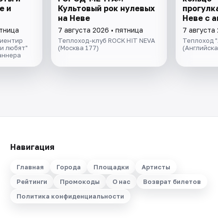
е и
Культовый рок нулевых
прогулка
на Неве
Неве с 
экскурс
ятница
7 августа 2026 • пятница
7 августа 
музыкой
риентир
Теплоход-клуб ROCK HIT NEVA
Теплоход "
салоне 
и любят"
(Москва 177)
(Английск
аннера
Навигация
Главная
Города
Площадки
Артисты
Рейтинги
Промокоды
О нас
Возврат билетов
Политика конфиденциальности