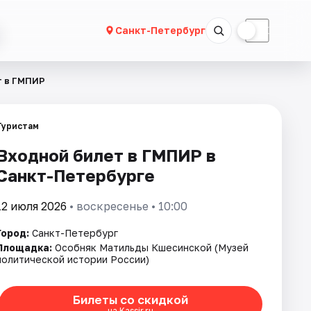
☀
☾
Санкт-Петербург
т в ГМПИР
Туристам
Входной билет в ГМПИР в
Санкт-Петербурге
12 июля 2026
• воскресенье • 10:00
Город:
Санкт-Петербург
Площадка:
Особняк Матильды Кшесинской (Музей
политической истории России)
Билеты со скидкой
на Kassir.ru