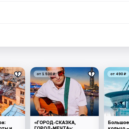
.
от 1 500 ₽
от 490 ₽
ра:
«ГОРОД-СКАЗКА,
Большое
оты и
ГОРОД-МЕЧТА»:
кольцо 