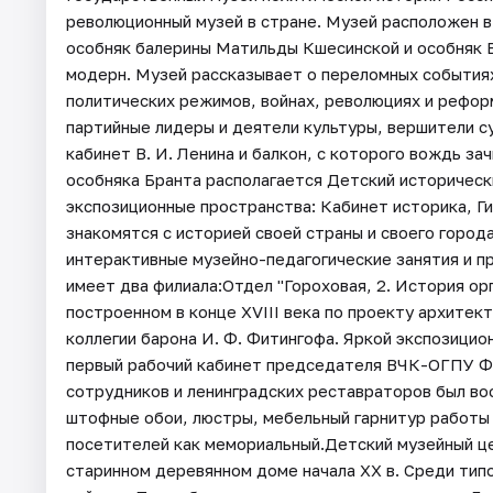
революционный музей в стране. Музей расположен в
особняк балерины Матильды Кшесинской и особняк В
модерн. Музей рассказывает о переломных событиях
политических режимов, войнах, революциях и реформ
партийные лидеры и деятели культуры, вершители с
кабинет В. И. Ленина и балкон, с которого вождь з
особняка Бранта располагается Детский историчес
экспозиционные пространства: Кабинет историка, Ги
знакомятся с историей своей страны и своего город
интерактивные музейно-педагогические занятия и п
имеет два филиала:Отдел "Гороховая, 2. История ор
построенном в конце XVIII века по проекту архитек
коллегии барона И. Ф. Фитингофа. Яркой экспозицио
первый рабочий кабинет председателя ВЧК-ОГПУ Ф. 
сотрудников и ленинградских реставраторов был во
штофные обои, люстры, мебельный гарнитур работы р
посетителей как мемориальный.Детский музейный ц
старинном деревянном доме начала XX в. Среди тип