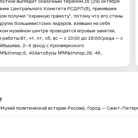
лотной выглядит сказочным теремом.16 (29) октября
дание Центрального Комитета РСДРП(б), принявшее
ом получил "охранную грамоту", потому что его стены
других большевистских лидеров, взявших на себя
ком музейном центре проводятся игровые занятия,
аботы:Вт, чт, пт, сб, вс — с 10:00 до 18:00Среда — с
уйбышева, 2–4 (вход с Кронверкского
№&thinsp;6, 40Автобусы №№&thinsp;28, 46,
?
Музей политической истории России)
. Город — Санкт-Петер