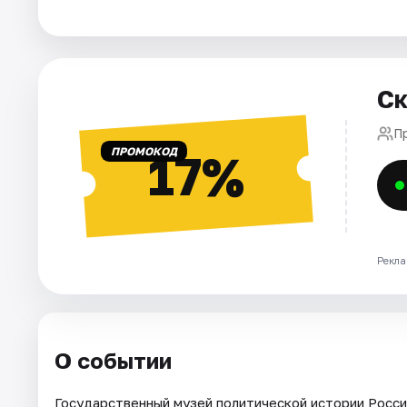
Города
Площадки
Ск
Артисты
П
ПРОМОКОД
17%
Рейтинги
Рекла
О событии
Государственный музей политической истории России