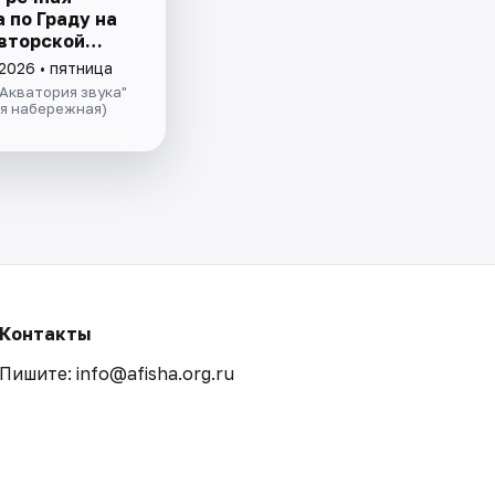
 пo Граду на
авторской
ией и живой
2026 • пятница
 в тёплом
Акватория звука"
теплохода
ая набережная)
Контакты
Пишите: info@afisha.org.ru