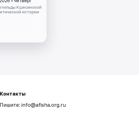
2026 • четверг
атильды Кшесинской
литической истории
Контакты
Пишите: info@afisha.org.ru