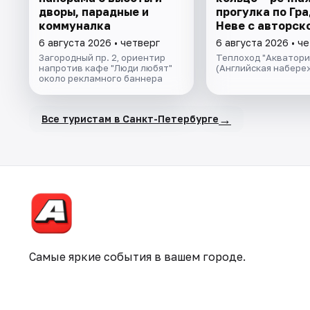
дворы, парадные и
прогулка пo Гра
коммуналка
Неве с авторск
экскурсией и ж
6 августа 2026 • четверг
6 августа 2026 • ч
музыкой в тёпл
Загородный пр. 2, ориентир
Теплоход "Акватори
салоне теплохо
напротив кафе "Люди любят"
(Английская набере
около рекламного баннера
→
Все туристам в Санкт-Петербурге
Самые яркие события в вашем городе.