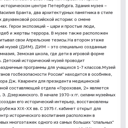
 историческом центре Петербурга. Здания музея –
асилия Бранта, два архитектурных памятника в стиле
 двухвековой российской истории: о смене
ах. Герои экспозиций – цари и простые люди,
удеб и жертвы террора. В музее также расположен
ачитывал свои Апрельские тезисы.На втором этаже
кий музей (ДИМ). ДИМ – это специально созданные
мназия, Земская школа, где дети в игровой форме
а. Детский исторический музей проводит
раздничные программы для учащихся 1-7 классов.Музей
ганов госбезопасности России" находится в особняке,
тора Дж. Кваренги для президента медицинской
нной составляющей отдела «Гороховая, 2» является
Э. Дзержинского. В начале 1970-х гг. силами музейных
ссоздан его исторический интерьер, восстановлены
убежа XIX-XX вв. С 1975 г. кабинет открыт для
ентр исторического воспитания расположен в
овых многоэтажек одного из самых больших "спальных"