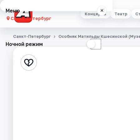
Меню
×
Концерты
Театр
С
Санкт-Петербург
Концерты
Санкт-Петербург
Особняк Матильды Кшесинской (Музе
Ночной режим
☀
☾
Театр
Стендап
Выставки
Квесты
Экскурсии
Спорт
События