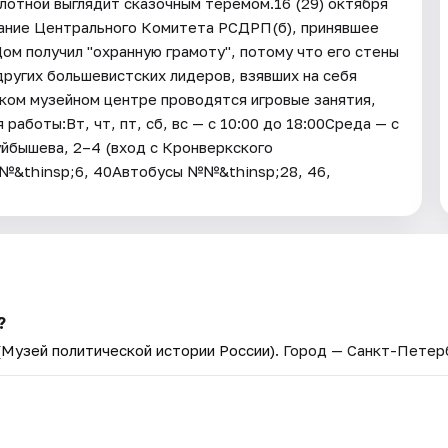
лотной выглядит сказочным теремом.16 (29) октября
дание Центрального Комитета РСДРП(б), принявшее
ом получил "охранную грамоту", потому что его стены
других большевистских лидеров, взявших на себя
ком музейном центре проводятся игровые занятия,
аботы:Вт, чт, пт, сб, вс — с 10:00 до 18:00Среда — с
уйбышева, 2–4 (вход с Кронверкского
№&thinsp;6, 40Автобусы №№&thinsp;28, 46,
?
Музей политической истории России)
. Город — Санкт-Петер