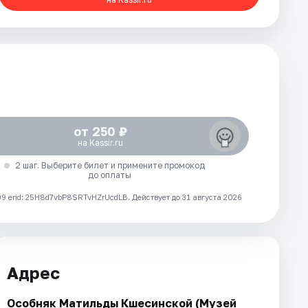
от 250 ₽
на Kassir.ru
2 шаг. Выберите билет и примените промокод
до оплаты
 erid: 25H8d7vbP8SRTvHZrUcdLB.
Действует до 31 августа 2026
Адрес
Особняк Матильды Кшесинской (Музей