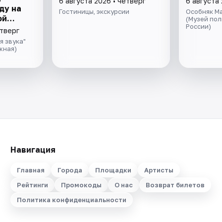
6 августа 2026 • четверг
6 августа 
ду на
Гостиницы, экскурсии
Особняк М
ой
(Музей по
России)
ивой
етверг
ом
я звука"
да
жная)
Навигация
Главная
Города
Площадки
Артисты
Рейтинги
Промокоды
О нас
Возврат билетов
Политика конфиденциальности