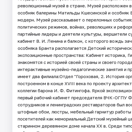
революционный музей в стране. Музей расположен в
особняк балерины Матильды Кшесинской и особняк В
модерн. Музей рассказывает о переломных событиях
политических режимов, войнах, революциях и реформ
партийные лидеры и деятели культуры, вершители с
кабинет В. И. Ленина и балкон, с которого вождь з
особняка Бранта располагается Детский историчес
экспозиционные пространства: Кабинет историка, Ги
знакомятся с историей своей страны и своего город
интерактивные музейно-педагогические занятия и п
имеет два филиала:Отдел "Гороховая, 2. История ор
построенном в конце XVIII века по проекту архитек
коллегии барона И. Ф. Фитингофа. Яркой экспозицио
первый рабочий кабинет председателя ВЧК-ОГПУ Ф. 
сотрудников и ленинградских реставраторов был во
штофные обои, люстры, мебельный гарнитур работы р
посетителей как мемориальный.Детский музейный ц
старинном деревянном доме начала XX в. Среди тип