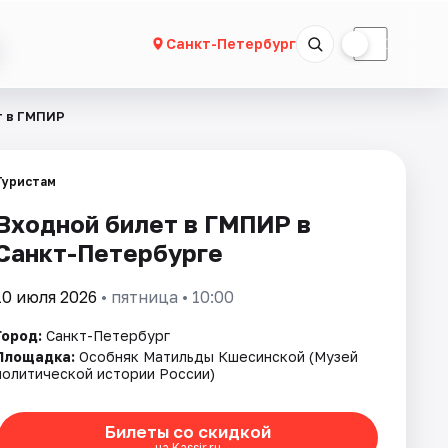
☀
☾
Санкт-Петербург
т в ГМПИР
Туристам
Входной билет в ГМПИР в
Санкт-Петербурге
10 июля 2026
• пятница • 10:00
Город:
Санкт-Петербург
Площадка:
Особняк Матильды Кшесинской (Музей
политической истории России)
Билеты со скидкой
на Kassir.ru