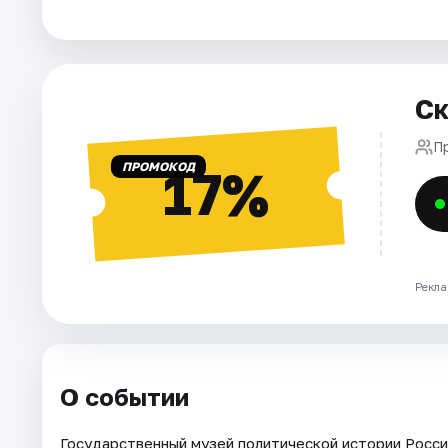
Города
Площадки
Ск
Артисты
П
ПРОМОКОД
17%
Рейтинги
Рекла
О событии
Государственный музей политической истории России