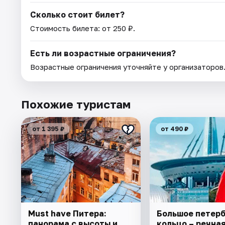
Сколько стоит билет?
Стоимость билета: от 250 ₽.
Есть ли возрастные ограничения?
Возрастные ограничения уточняйте у организаторов
Похожие туристам
от 1 395 ₽
от 490 ₽
Must have Питера:
Большое петер
панорама с высоты и
кольцо – речна