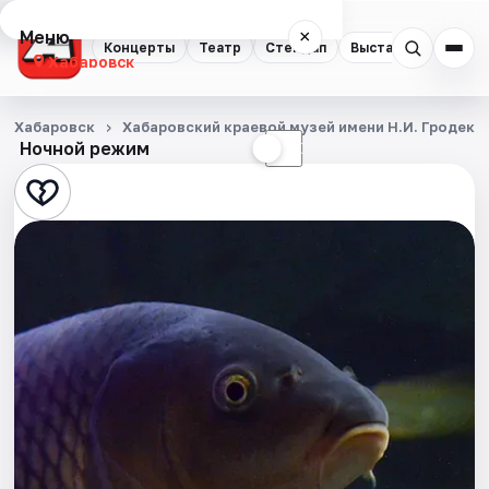
Меню
×
Концерты
Театр
Стендап
Выставки
Экску
Хабаровск
Концерты
Хабаровск
Хабаровский краевой музей имени Н.И. Гродеко
Ночной режим
☀
☾
Театр
Стендап
Выставки
Экскурсии
Спорт
События