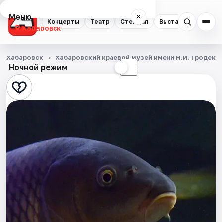
Меню
×
Концерты
Театр
Стендап
Выставки
Экску
Хабаровск
Концерты
Хабаровск
Хабаровский краевой музей имени Н.И. Гродеко
Ночной режим
☀
☾
Театр
Стендап
Выставки
Экскурсии
Спорт
События