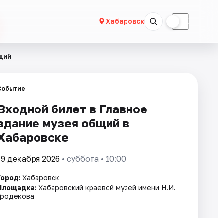
☀
☾
Хабаровск
бщий
Событие
Входной билет в Главное
здание музея общий в
Хабаровске
19 декабря 2026
• суббота • 10:00
Город:
Хабаровск
Площадка:
Хабаровский краевой музей имени Н.И.
Гродекова