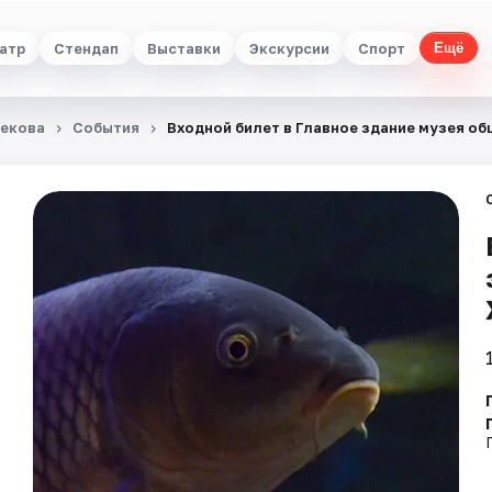
атр
Стендап
Выставки
Экскурсии
Спорт
Ещё
декова
События
Входной билет в Главное здание музея о