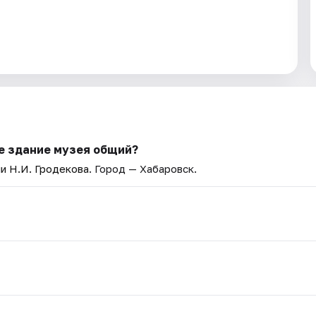
ое здание музея общий?
и Н.И. Гродекова
. Город — Хабаровск.