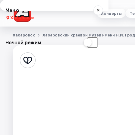
Меню
×
Концерты
Те
Хабаровск
Концерты
Хабаровск
Хабаровский краевой музей имени Н.И. Гро
Ночной режим
☀
☾
Театр
Стендап
Выставки
Экскурсии
Спорт
События