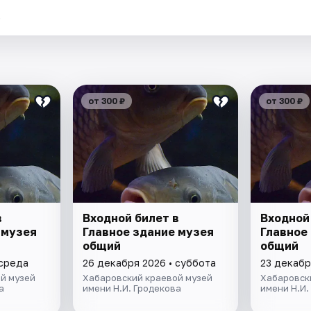
.
от 300 ₽
от 300 ₽
в
Входной билет в
Входной
 музея
Главное здание музея
Главное
общий
общий
 среда
26 декабря 2026 • суббота
23 декабр
й музей
Хабаровский краевой музей
Хабаровск
а
имени Н.И. Гродекова
имени Н.И.