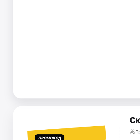
Города
Площадки
Артисты
Рейтинги
Ск
П
ПРОМОКОД