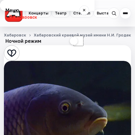
Меню
×
Концерты
Театр
Стендап
Выставки
Экску
Хабаровск
Концерты
Хабаровск
Хабаровский краевой музей имени Н.И. Гродеко
Ночной режим
☀
☾
Театр
Стендап
Выставки
Экскурсии
Спорт
События