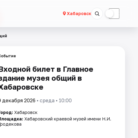
☀
☾
Хабаровск
бщий
Событие
Входной билет в Главное
здание музея общий в
Хабаровске
9 декабря 2026
• среда • 10:00
Город:
Хабаровск
Площадка:
Хабаровский краевой музей имени Н.И.
Гродекова