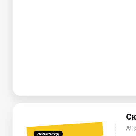
Города
Площадки
Артисты
Рейтинги
Ск
П
ПРОМОКОД