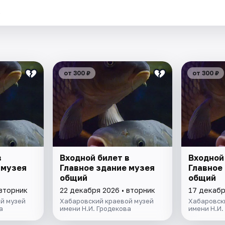
.
от 300 ₽
от 300 ₽
в
Входной билет в
Входной
 музея
Главное здание музея
Главное
общий
общий
 вторник
22 декабря 2026 • вторник
17 декабр
й музей
Хабаровский краевой музей
Хабаровск
а
имени Н.И. Гродекова
имени Н.И.