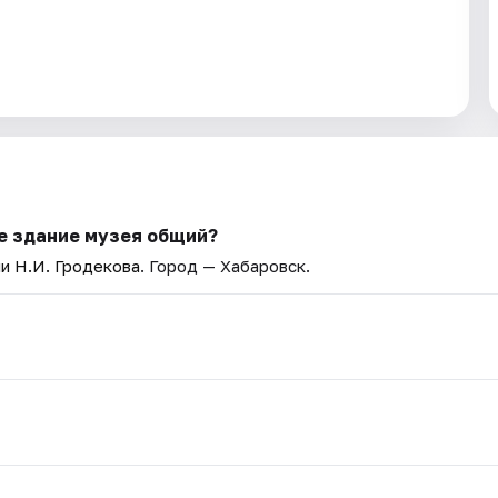
ое здание музея общий?
и Н.И. Гродекова
. Город — Хабаровск.