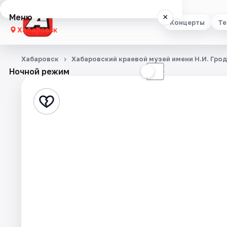
Меню
×
Концерты
Те
Хабаровск
Концерты
Хабаровск
Хабаровский краевой музей имени Н.И. Гро
Ночной режим
☀
☾
Театр
Стендап
Выставки
Экскурсии
Спорт
События