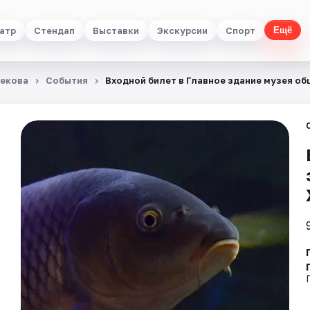
атр
Стендап
Выставки
Экскурсии
Спорт
Ещё
декова
События
Входной билет в Главное здание музея о