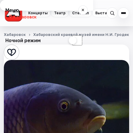
Меню
×
Концерты
Театр
Стендап
Выставки
Экску
Хабаровск
Концерты
Хабаровск
Хабаровский краевой музей имени Н.И. Гродеко
Ночной режим
☀
☾
Театр
Стендап
Выставки
Экскурсии
Спорт
События