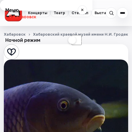
Меню
×
Концерты
Театр
Стендап
Выставки
Экску
Хабаровск
Концерты
Хабаровск
Хабаровский краевой музей имени Н.И. Гродеко
Ночной режим
☀
☾
Театр
Стендап
Выставки
Экскурсии
Спорт
События