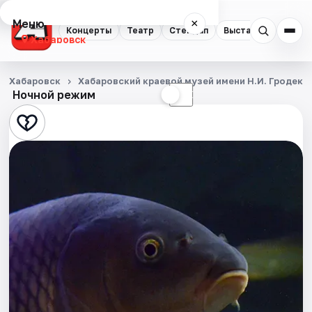
Меню
×
Концерты
Театр
Стендап
Выставки
Экску
Хабаровск
Концерты
Хабаровск
Хабаровский краевой музей имени Н.И. Гродеко
Ночной режим
☀
☾
Театр
Стендап
Выставки
Экскурсии
Спорт
События