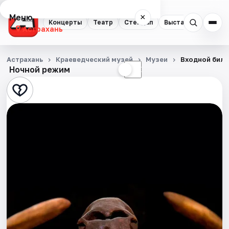
Меню
×
Концерты
Театр
Стендап
Выставки
Квест
Астрахань
Концерты
Астрахань
Краеведческий музей
Музеи
Входной биле
Ночной режим
☀
☾
Театр
Стендап
Выставки
Квесты
Экскурсии
Спорт
События