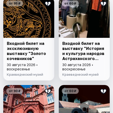
от 95 ₽
от 60 ₽
Входной билет на
Входной билет на
эксклюзивную
выставку "История
выставку "Золото
и культура народов
кочевников"
Астраханского
края"
30 августа 2026 •
30 августа 2026 •
воскресенье
воскресенье
Краеведческий музей
Краеведческий музей
от 90 ₽
от 60 ₽