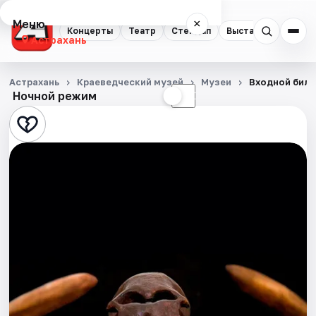
Меню
×
Концерты
Театр
Стендап
Выставки
Квест
Астрахань
Концерты
Астрахань
Краеведческий музей
Музеи
Входной биле
Ночной режим
☀
☾
Театр
Стендап
Выставки
Квесты
Экскурсии
Спорт
События