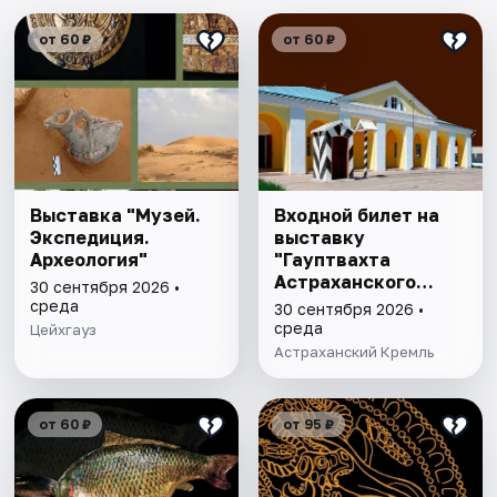
от 60 ₽
от 60 ₽
Выставка "Музей.
Входной билет на
Экспедиция.
выставку
Археология"
"Гауптвахта
Астраханского
30 сентября 2026 •
гарнизона. XIX в."
среда
30 сентября 2026 •
среда
Цейхгауз
Астраханский Кремль
от 60 ₽
от 95 ₽