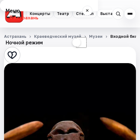
Меню
×
Концерты
Театр
Стендап
Выставки
Квест
Астрахань
Концерты
Астрахань
Краеведческий музей
Музеи
Входной биле
Ночной режим
☀
☾
Театр
Стендап
Выставки
Квесты
Экскурсии
Спорт
События