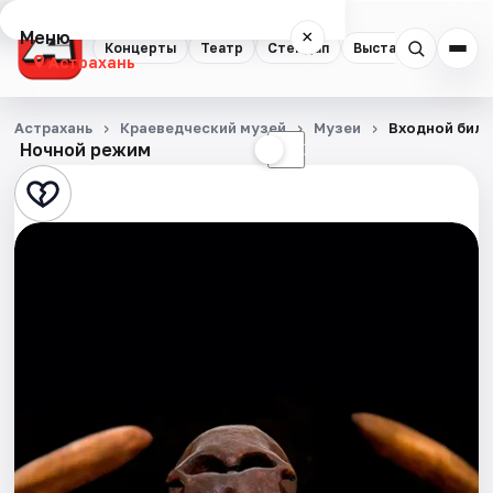
Меню
×
Концерты
Театр
Стендап
Выставки
Квест
Астрахань
Концерты
Астрахань
Краеведческий музей
Музеи
Входной биле
Ночной режим
☀
☾
Театр
Стендап
Выставки
Квесты
Экскурсии
Спорт
События