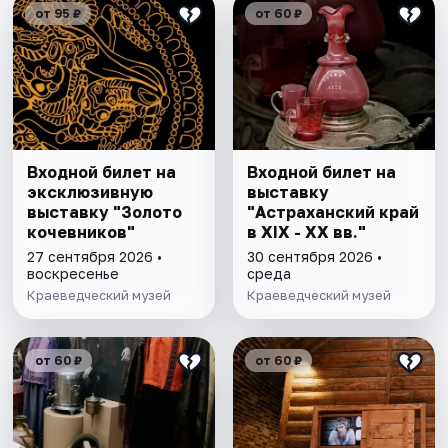
от 95 ₽
от 60 ₽
Входной билет на
Входной билет на
эксклюзивную
выставку
выставку "Золото
"Астраханский край
кочевников"
в XIX - XX вв."
27 сентября 2026 •
30 сентября 2026 •
воскресенье
среда
Краеведческий музей
Краеведческий музей
от 60 ₽
от 60 ₽