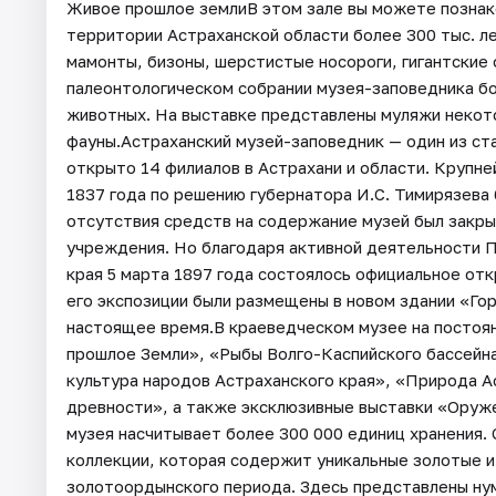
Живое прошлое землиВ этом зале вы можете познак
территории Астраханской области более 300 тыс. ле
мамонты, бизоны, шерстистые носороги, гигантские 
палеонтологическом собрании музея-заповедника б
животных. На выставке представлены муляжи некот
фауны.Астраханский музей-заповедник — один из ста
открыто 14 филиалов в Астрахани и области. Крупне
1837 года по решению губернатора И.С. Тимирязева 
отсутствия средств на содержание музей был закрыт
учреждения. Но благодаря активной деятельности 
края 5 марта 1897 года состоялось официальное отк
его экспозиции были размещены в новом здании «Гор
настоящее время.В краеведческом музее на постоя
прошлое Земли», «Рыбы Волго-Каспийского бассейна»
культура народов Астраханского края», «Природа Ас
древности», а также эксклюзивные выставки «Оруж
музея насчитывает более 300 000 единиц хранения.
коллекции, которая содержит уникальные золотые 
золотоордынского периода. Здесь представлены ну