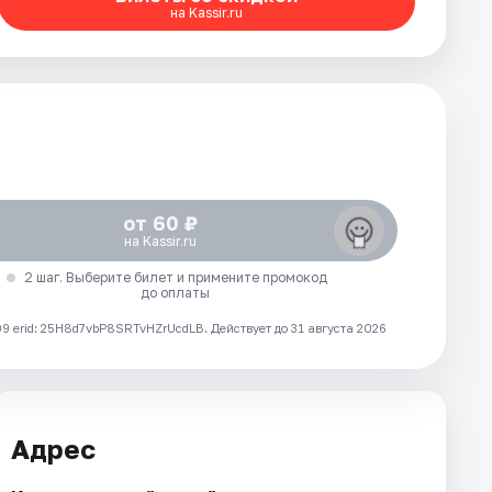
на Kassir.ru
от 60 ₽
на Kassir.ru
2 шаг. Выберите билет и примените промокод
до оплаты
 erid: 25H8d7vbP8SRTvHZrUcdLB.
Действует до 31 августа 2026
Адрес