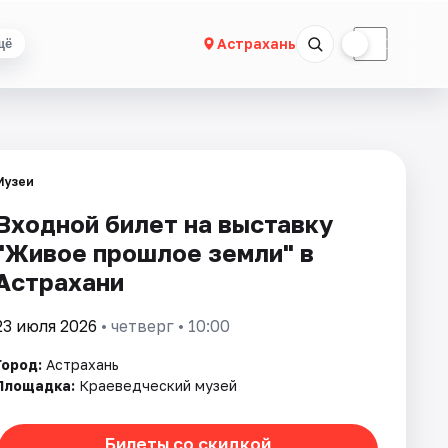
☀
☾
Астрахань
щё
Музеи
Входной билет на выставку
"Живое прошлое земли" в
Астрахани
23 июля 2026
• четверг • 10:00
Город:
Астрахань
Площадка:
Краеведческий музей
Билеты со скидкой