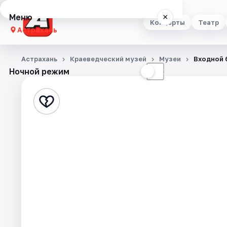
Меню
×
Концерты
Театр
Астрахань
Концерты
Астрахань
Краеведческий музей
Музеи
Входной 
Ночной режим
☀
☾
Театр
Стендап
Выставки
Квесты
Экскурсии
Спорт
События