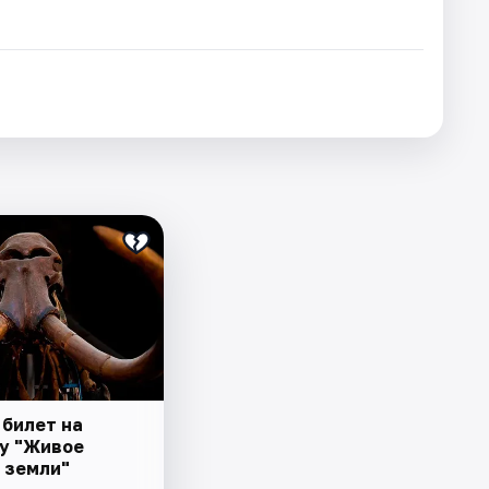
 билет на
у "Живое
 земли"