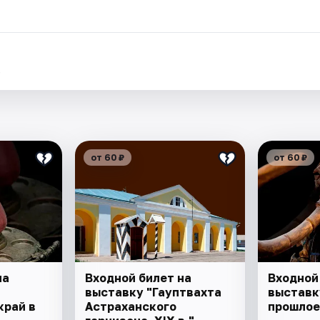
.
от 60 ₽
от 60 ₽
на
Входной билет на
Входной
выставку "Гауптвахта
выставк
край в
Астраханского
прошлое