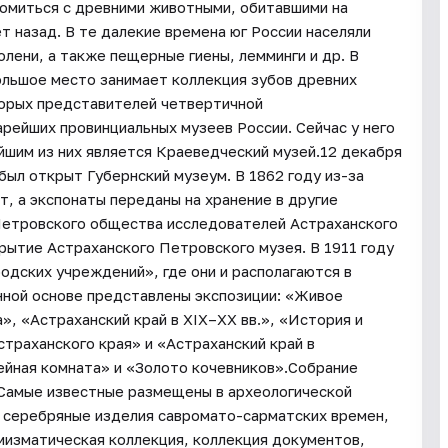
омиться с древними животными, обитавшими на
т назад. В те далекие времена юг России населяли
олени, а также пещерные гиены, лемминги и др. В
ольшое место занимает коллекция зубов древних
орых представителей четвертичной
рейших провинциальных музеев России. Сейчас у него
йшим из них является Краеведческий музей.12 декабря
был открыт Губернский музеум. В 1862 году из-за
, а экспонаты переданы на хранение в другие
Петровского общества исследователей Астраханского
рытие Астраханского Петровского музея. В 1911 году
одских учреждений», где они и располагаются в
нной основе представлены экспозиции: «Живое
, «Астраханский край в XIX–XX вв.», «История и
траханского края» и «Астраханский край в
ейная комната» и «Золото кочевников».Собрание
 Самые известные размещены в археологической
и серебряные изделия савромато-сарматских времен,
мизматическая коллекция, коллекция документов,