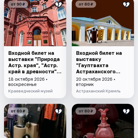
от 90 ₽
от 60 ₽
Входной билет на
Входной билет на
выставки "Природа
выставку
Астр. края", "Астр.
"Гауптвахта
край в древности",
Астраханского
"Заселение Астр.
гарнизона. XIX в."
18 октября 2026 •
20 октября 2026 •
края"
воскресенье
вторник
Краеведческий музей
Астраханский Кремль
от 60 ₽
от 60 ₽