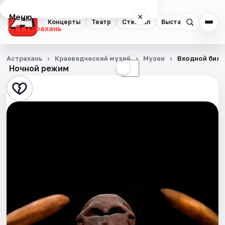
Меню
×
Концерты
Театр
Стендап
Выставки
Квест
Астрахань
Концерты
Астрахань
Краеведческий музей
Музеи
Входной биле
Ночной режим
☀
☾
Театр
Стендап
Выставки
Квесты
Экскурсии
Спорт
События