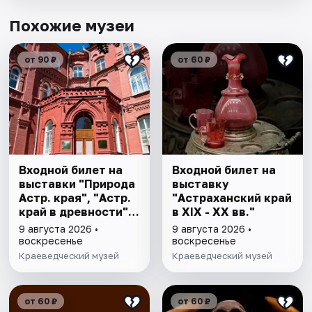
Похожие музеи
от 90 ₽
от 60 ₽
Входной билет на
Входной билет на
выставки "Природа
выставку
Астр. края", "Астр.
"Астраханский край
край в древности",
в XIX - XX вв."
"Заселение Астр.
9 августа 2026 •
9 августа 2026 •
края"
воскресенье
воскресенье
Краеведческий музей
Краеведческий музей
от 60 ₽
от 60 ₽