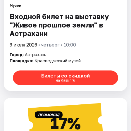
Музеи
Входной билет на выставку
Города
"Живое прошлое земли" в
Площадки
Астрахани
Артисты
9 июля 2026
• четверг • 10:00
Город:
Астрахань
Рейтинги
Площадка:
Краеведческий музей
Билеты со скидкой
на Kassir.ru
ПРОМОКОД
17%