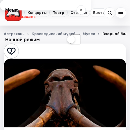
Меню
×
Концерты
Театр
Стендап
Выставки
Квест
Астрахань
Концерты
Астрахань
Краеведческий музей
Музеи
Входной биле
Ночной режим
☀
☾
Театр
Стендап
Выставки
Квесты
Экскурсии
Спорт
События