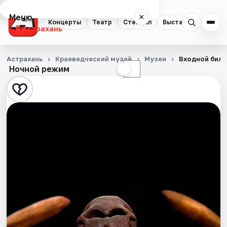
Меню
×
Концерты
Театр
Стендап
Выставки
Квест
Астрахань
Концерты
Астрахань
Краеведческий музей
Музеи
Входной биле
Ночной режим
☀
☾
Театр
Стендап
Выставки
Квесты
Экскурсии
Спорт
События