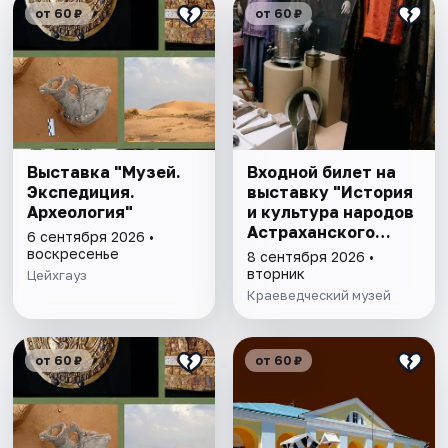
от 60 ₽
от 60 ₽
Выставка "Музей.
Входной билет на
Экспедиция.
выставку "История
Археология"
и культура народов
Астраханского
6 сентября 2026 •
края"
воскресенье
8 сентября 2026 •
вторник
Цейхгауз
Краеведческий музей
от 60 ₽
от 60 ₽