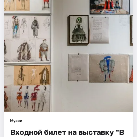
Города
Площадки
Артисты
Рейтинги
Музеи
Входной билет на выставку "В