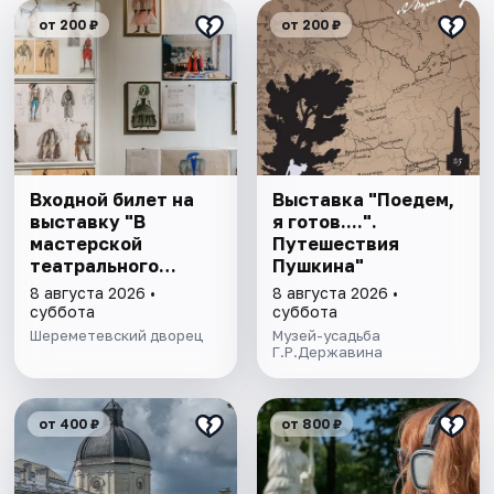
от 200 ₽
от 200 ₽
Входной билет на
Выставка "Поедем,
выставку "В
я готов....".
мастерской
Путешествия
театрального
Пушкина"
художника"
8 августа 2026 •
8 августа 2026 •
суббота
суббота
Шереметевский дворец
Музей-усадьба
Г.Р.Державина
от 400 ₽
от 800 ₽