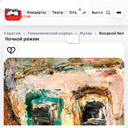
Меню
×
Концерты
Театр
Стендап
Выставки
Квест
Саратов
Концерты
Саратов
Гимназический корпус
Музеи
Входной билет
Ночной режим
☀
☾
Театр
Стендап
Выставки
Квесты
Экскурсии
События