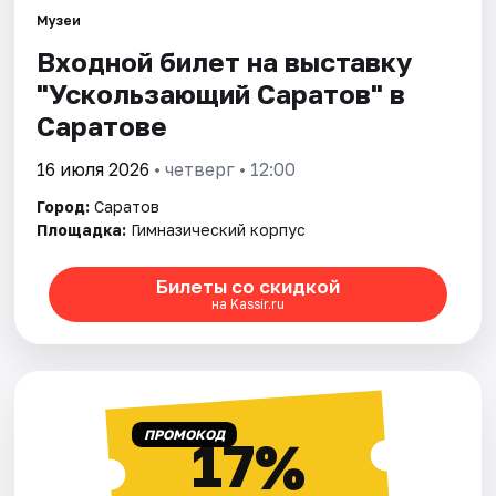
Города
Музеи
Входной билет на выставку
Площадки
"Ускользающий Саратов" в
Артисты
Саратове
Рейтинги
16 июля 2026
• четверг • 12:00
Город:
Саратов
Площадка:
Гимназический корпус
Билеты со скидкой
на Kassir.ru
ПРОМОКОД
17%