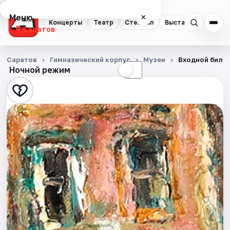
Меню
×
Концерты
Театр
Стендап
Выставки
Квест
Саратов
Концерты
Саратов
Гимназический корпус
Музеи
Входной билет
Ночной режим
☀
☾
Театр
Стендап
Выставки
Квесты
Экскурсии
События