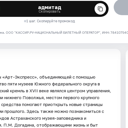
адмитад
Скопировать
1 шаг. Скопируйте промокод
ма. ООО "КАССИР.РУ-НАЦИОНАЛЬНЫЙ БИЛЕТНЫЙ ОПЕРАТОР", ИНН: 7841075409
мы «Арт-Экспресс», объединяющей с помощью
тво пяти музеев Южного федерального округа в
кий кремль в XVII веке являлся центром управления,
ни нижнего Поволжья, местом первого крупного
е средства помогают приоткрыть новые страницы
ии прошлого. Здесь также можно познакомиться с
ндов Астраханского музея-заповедника и
м. П.М. Догадина, отображающими жизнь и быт