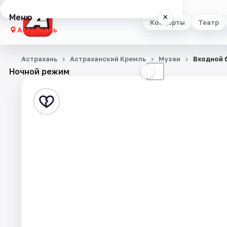
Меню
×
Концерты
Театр
Астрахань
Концерты
Астрахань
Астраханский Кремль
Музеи
Входной 
Ночной режим
☀
☾
Театр
Стендап
Выставки
Квесты
Экскурсии
Спорт
События