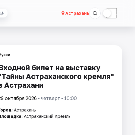
☀
☾
Астрахань
щё
Музеи
Входной билет на выставку
"Тайны Астраханского кремля"
в Астрахани
29 октября 2026
• четверг • 10:00
Город:
Астрахань
Площадка:
Астраханский Кремль