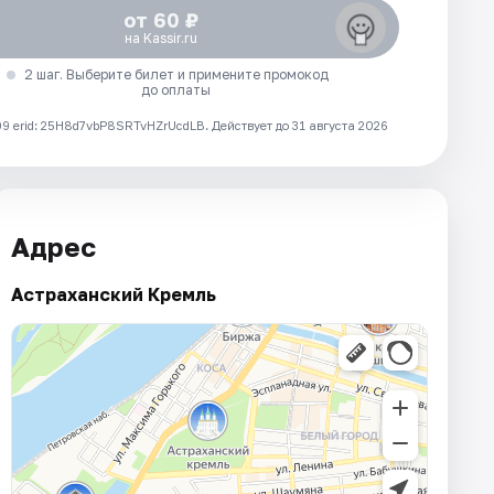
от 60 ₽
на Kassir.ru
2 шаг. Выберите билет и примените промокод
до оплаты
 erid: 25H8d7vbP8SRTvHZrUcdLB.
Действует до 31 августа 2026
Адрес
Астраханский Кремль