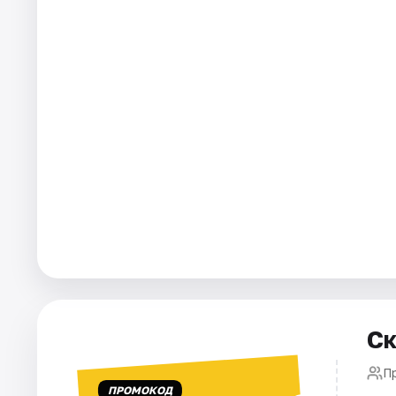
Города
Площадки
Артисты
Рейтинги
Ск
П
ПРОМОКОД