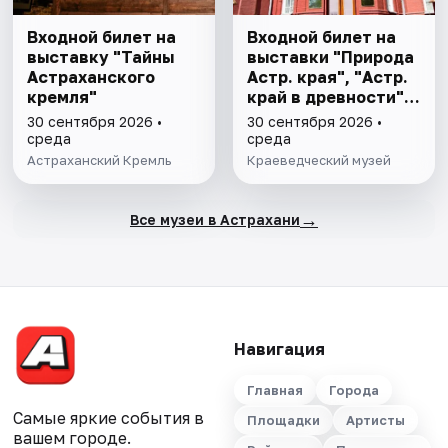
Входной билет на
Входной билет на
выставку "Тайны
выставки "Природа
Астраханского
Астр. края", "Астр.
кремля"
край в древности",
"Заселение Астр.
30 сентября 2026 •
30 сентября 2026 •
края"
среда
среда
Астраханский Кремль
Краеведческий музей
→
Все музеи в Астрахани
Навигация
Главная
Города
Самые яркие события в
Площадки
Артисты
вашем городе.