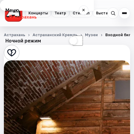
Меню
×
Концерты
Театр
Стендап
Выставки
Квест
Астрахань
Концерты
Астрахань
Астраханский Кремль
Музеи
Входной биле
Ночной режим
☀
☾
Театр
Стендап
Выставки
Квесты
Экскурсии
Спорт
События