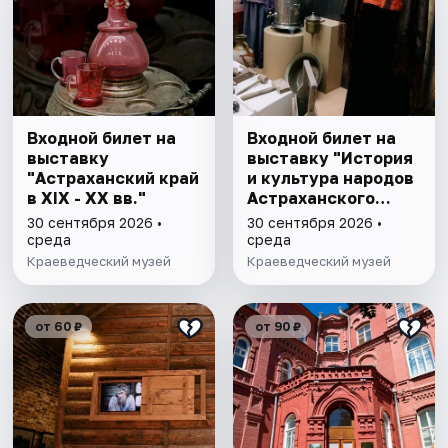
Входной билет на
Входной билет на
выставку
выставку "История
"Астраханский край
и культура народов
в XIX - XX вв."
Астраханского
края"
30 сентября 2026 •
30 сентября 2026 •
среда
среда
Краеведческий музей
Краеведческий музей
от 60 ₽
от 90 ₽