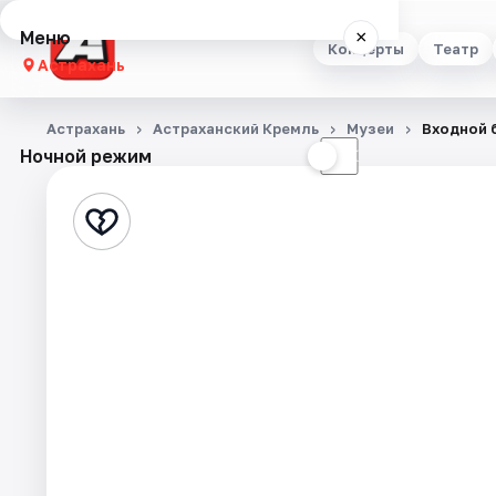
Меню
×
Концерты
Театр
Астрахань
Концерты
Астрахань
Астраханский Кремль
Музеи
Входной 
Ночной режим
☀
☾
Театр
Стендап
Выставки
Квесты
Экскурсии
Спорт
События