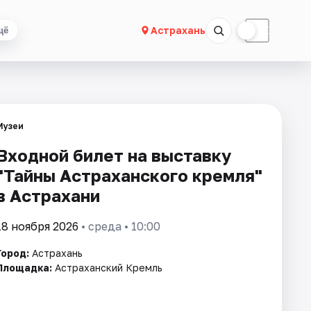
☀
☾
Астрахань
щё
Музеи
Входной билет на выставку
"Тайны Астраханского кремля"
в Астрахани
18 ноября 2026
• среда • 10:00
Город:
Астрахань
Площадка:
Астраханский Кремль