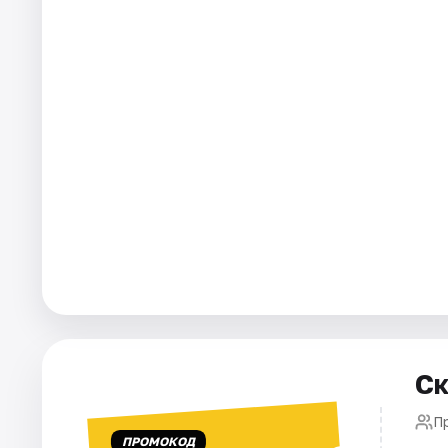
Города
Площадки
Артисты
Рейтинги
Ск
П
ПРОМОКОД