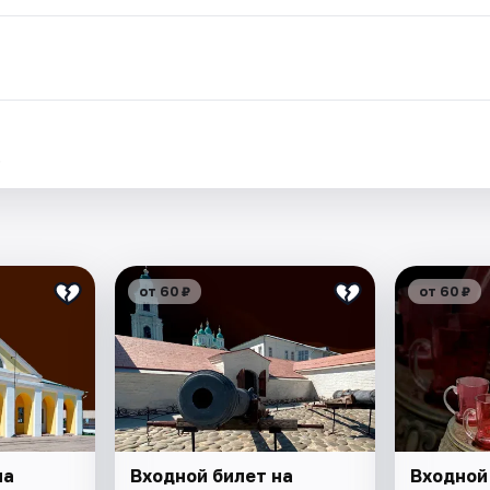
.
от 60 ₽
от 60 ₽
на
Входной билет на
Входной