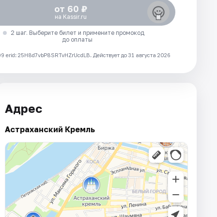
от 60 ₽
на Kassir.ru
2 шаг. Выберите билет и примените промокод
до оплаты
 erid: 25H8d7vbP8SRTvHZrUcdLB.
Действует до 31 августа 2026
Адрес
Астраханский Кремль