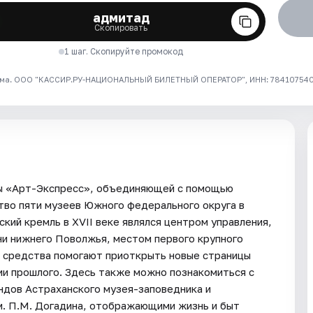
адмитад
Скопировать
1 шаг. Скопируйте промокод
ма. ООО "КАССИР.РУ-НАЦИОНАЛЬНЫЙ БИЛЕТНЫЙ ОПЕРАТОР", ИНН: 7841075409
мы «Арт-Экспресс», объединяющей с помощью
тво пяти музеев Южного федерального округа в
кий кремль в XVII веке являлся центром управления,
ни нижнего Поволжья, местом первого крупного
е средства помогают приоткрыть новые страницы
ии прошлого. Здесь также можно познакомиться с
ндов Астраханского музея-заповедника и
м. П.М. Догадина, отображающими жизнь и быт