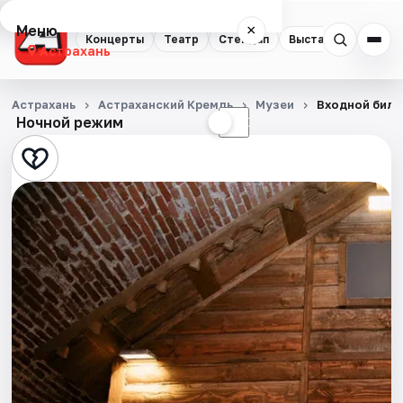
Меню
×
Концерты
Театр
Стендап
Выставки
Квест
Астрахань
Концерты
Астрахань
Астраханский Кремль
Музеи
Входной биле
Ночной режим
☀
☾
Театр
Стендап
Выставки
Квесты
Экскурсии
Спорт
События