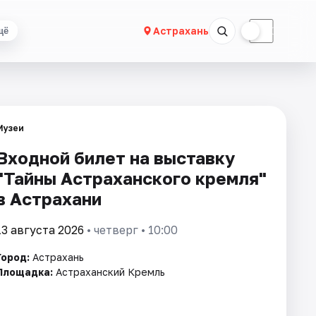
☀
☾
Астрахань
щё
Музеи
Входной билет на выставку
"Тайны Астраханского кремля"
в Астрахани
13 августа 2026
• четверг • 10:00
Город:
Астрахань
Площадка:
Астраханский Кремль