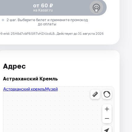
от 60 ₽
на Kassir.ru
2 шаг. Выберите билет и примените промокод
до оплаты
 erid: 25H8d7vbP8SRTvHZrUcdLB.
Действует до 31 августа 2026
Адрес
Астраханский Кремль