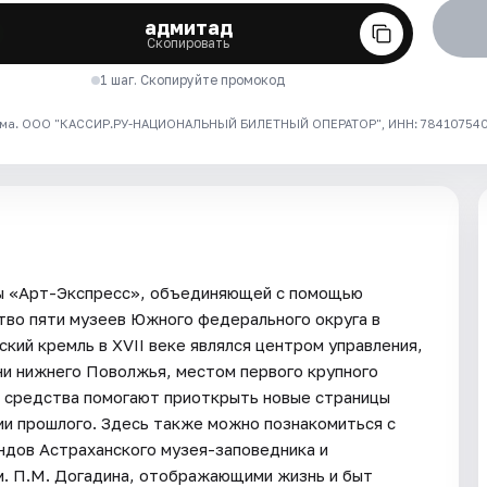
адмитад
Скопировать
1 шаг. Скопируйте промокод
ма. ООО "КАССИР.РУ-НАЦИОНАЛЬНЫЙ БИЛЕТНЫЙ ОПЕРАТОР", ИНН: 7841075409
мы «Арт-Экспресс», объединяющей с помощью
тво пяти музеев Южного федерального округа в
кий кремль в XVII веке являлся центром управления,
ни нижнего Поволжья, местом первого крупного
е средства помогают приоткрыть новые страницы
ии прошлого. Здесь также можно познакомиться с
ндов Астраханского музея-заповедника и
м. П.М. Догадина, отображающими жизнь и быт