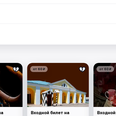
.
от 60 ₽
от 60 ₽
на
Входной билет на
Входной