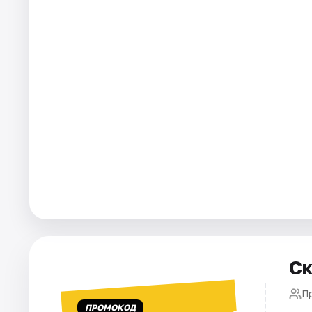
Города
Площадки
Артисты
Рейтинги
Ск
П
ПРОМОКОД