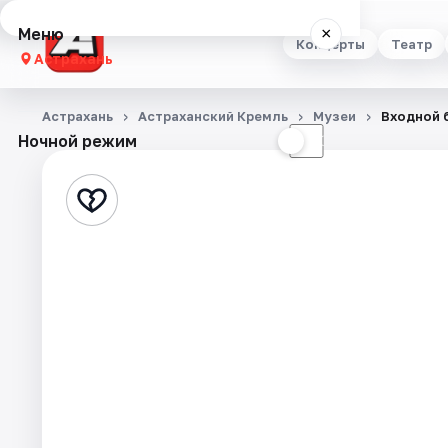
Меню
×
Концерты
Театр
Астрахань
Концерты
Астрахань
Астраханский Кремль
Музеи
Входной 
Ночной режим
☀
☾
Театр
Стендап
Выставки
Квесты
Экскурсии
Спорт
События