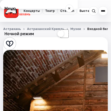
Меню
×
Концерты
Театр
Стендап
Выставки
Квест
Астрахань
Концерты
Астрахань
Астраханский Кремль
Музеи
Входной биле
Ночной режим
☀
☾
Театр
Стендап
Выставки
Квесты
Экскурсии
Спорт
События