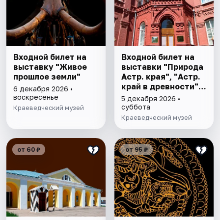
Входной билет на
Входной билет на
выставку "Живое
выставки "Природа
прошлое земли"
Астр. края", "Астр.
край в древности",
6 декабря 2026 •
"Заселение Астр.
воскресенье
5 декабря 2026 •
края"
суббота
Краеведческий музей
Краеведческий музей
от 60 ₽
от 95 ₽