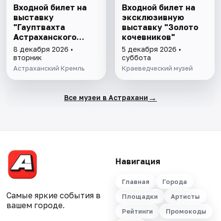
Входной билет на
Входной билет на
выставку
эксклюзивную
"Гауптвахта
выставку "Золото
Астраханского
кочевников"
гарнизона. XIX в."
8 декабря 2026 •
5 декабря 2026 •
вторник
суббота
Астраханский Кремль
Краеведческий музей
→
Все музеи в Астрахани
Навигация
Главная
Города
Самые яркие события в
Площадки
Артисты
вашем городе.
Рейтинги
Промокоды