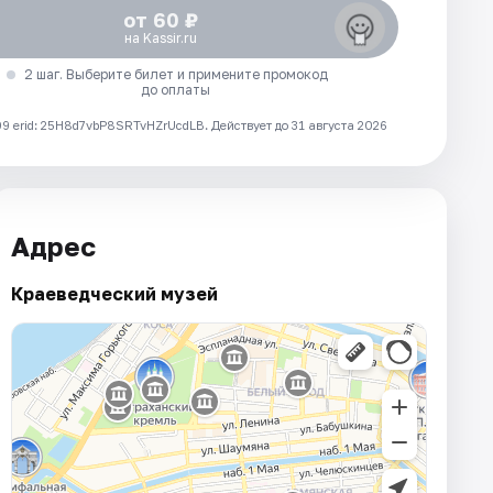
от 60 ₽
на Kassir.ru
2 шаг. Выберите билет и примените промокод
до оплаты
 erid: 25H8d7vbP8SRTvHZrUcdLB.
Действует до 31 августа 2026
Адрес
Краеведческий музей