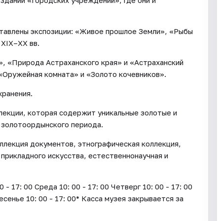
 здании «Городских учреждений», где они и
ставлены экспозиции: «Живое прошлое Земли», «Рыбы
 XIX–XX вв.
», «Природа Астраханского края» и «Астраханский
 «Оружейная комната» и «Золото кочевников».
хранения.
лекции, которая содержит уникальные золотые и
 золотоордынского периода.
ллекция документов, этнографическая коллекция,
 прикладного искусства, естественнонаучная и
17: 00 Среда 10: 00 - 17: 00 Четверг 10: 00 - 17: 00
ресенье 10: 00 - 17: 00* Касса музея закрывается за