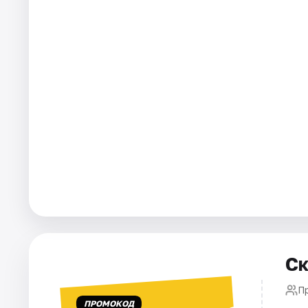
Города
Площадки
Артисты
Рейтинги
Ск
П
ПРОМОКОД