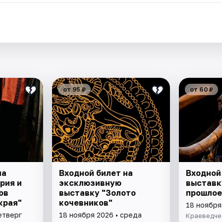
.
от 95 ₽
от 60 ₽
на
Входной билет на
Входной
рия и
эксклюзивную
выставк
ов
выставку "Золото
прошлое
края"
кочевников"
18 ноября
етверг
18 ноября 2026 • среда
Краеведче