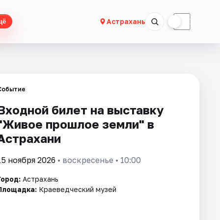
☀
☾
Астрахань
щё
Событие
Входной билет на выставку
"Живое прошлое земли" в
Астрахани
15 ноября 2026
• воскресенье • 10:00
Город:
Астрахань
Площадка:
Краеведческий музей