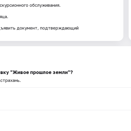
кскурсионного обслуживания.
яца.
дъявить документ, подтверждающий
авку "Живое прошлое земли"?
Астрахань.