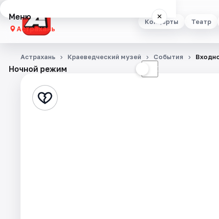
Меню
×
Концерты
Театр
Астрахань
Концерты
Астрахань
Краеведческий музей
События
Входно
Ночной режим
☀
☾
Театр
Стендап
Выставки
Квесты
Экскурсии
Спорт
События