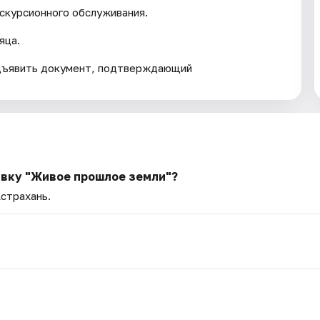
кскурсионного обслуживания.
яца.
дъявить документ, подтверждающий
авку "Живое прошлое земли"?
Астрахань.