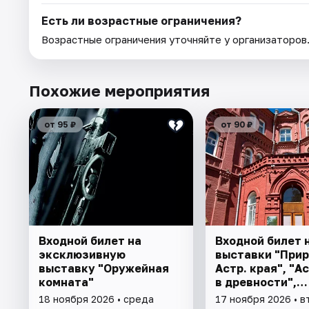
Есть ли возрастные ограничения?
Возрастные ограничения уточняйте у организаторов
Похожие мероприятия
от 95 ₽
от 90 ₽
Входной билет на
Входной билет 
эксклюзивную
выставки "При
выставку "Оружейная
Астр. края", "А
комната"
в древности",
"Заселение Аст
18 ноября 2026 • среда
17 ноября 2026 • в