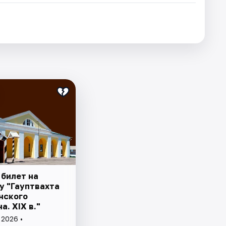
 билет на
у "Гауптвахта
нского
а. XIX в."
 2026 •