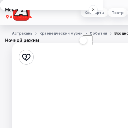
Меню
×
Концерты
Театр
Астрахань
Концерты
Астрахань
Краеведческий музей
События
Входно
Ночной режим
☀
☾
Театр
Стендап
Выставки
Квесты
Экскурсии
Спорт
События