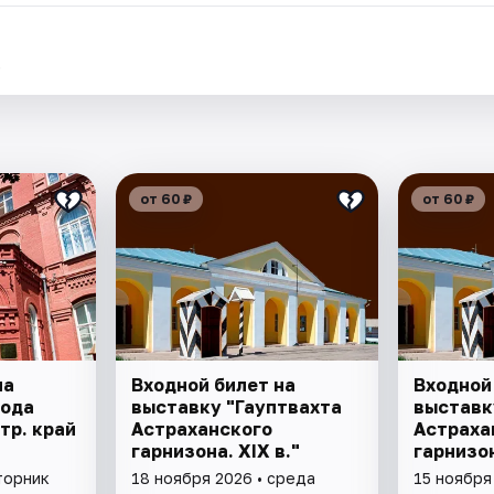
.
от 60 ₽
от 60 ₽
на
Входной билет на
Входной
рода
выставку "Гауптвахта
выставк
стр. край
Астраханского
Астраха
гарнизона. XIX в."
гарнизон
р. края"
торник
18 ноября 2026 • среда
15 ноября