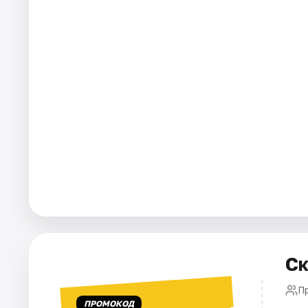
Города
Площадки
Артисты
Рейтинги
Ск
П
ПРОМОКОД