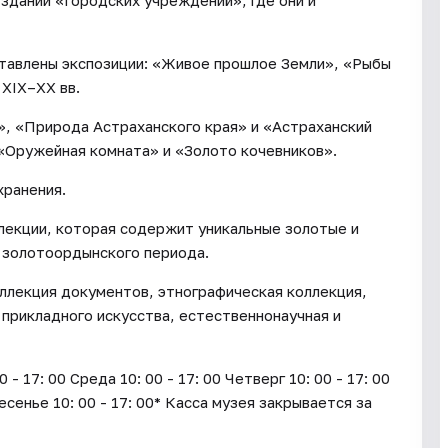
 здании «Городских учреждений», где они и
ставлены экспозиции: «Живое прошлое Земли», «Рыбы
 XIX–XX вв.
», «Природа Астраханского края» и «Астраханский
 «Оружейная комната» и «Золото кочевников».
хранения.
лекции, которая содержит уникальные золотые и
 золотоордынского периода.
ллекция документов, этнографическая коллекция,
 прикладного искусства, естественнонаучная и
17: 00 Среда 10: 00 - 17: 00 Четверг 10: 00 - 17: 00
ресенье 10: 00 - 17: 00* Касса музея закрывается за