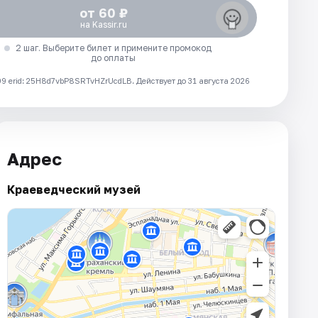
от 60 ₽
на Kassir.ru
2 шаг. Выберите билет и примените промокод
до оплаты
 erid: 25H8d7vbP8SRTvHZrUcdLB.
Действует до 31 августа 2026
Адрес
Краеведческий музей