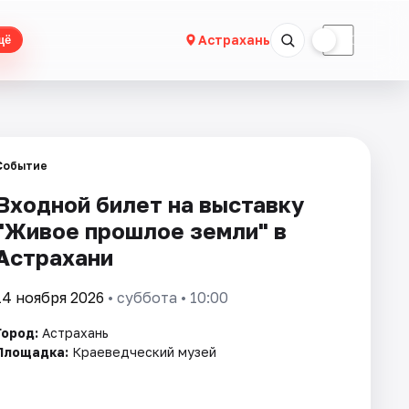
☀
☾
Астрахань
щё
Событие
Входной билет на выставку
"Живое прошлое земли" в
Астрахани
14 ноября 2026
• суббота • 10:00
Город:
Астрахань
Площадка:
Краеведческий музей