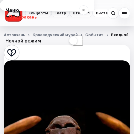
Меню
×
Концерты
Театр
Стендап
Выставки
Квест
Астрахань
Концерты
Астрахань
Краеведческий музей
События
Входной б
Ночной режим
☀
☾
Театр
Стендап
Выставки
Квесты
Экскурсии
Спорт
События