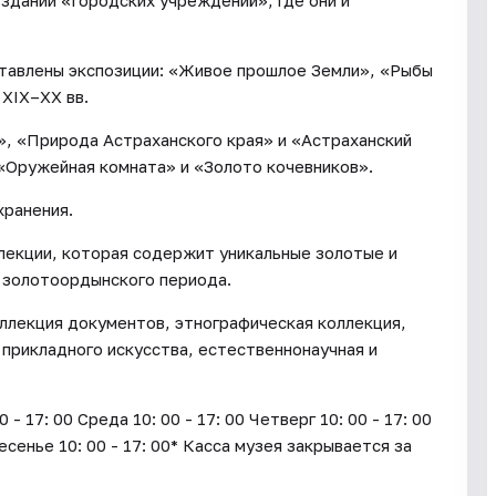
 здании «Городских учреждений», где они и
ставлены экспозиции: «Живое прошлое Земли», «Рыбы
 XIX–XX вв.
», «Природа Астраханского края» и «Астраханский
 «Оружейная комната» и «Золото кочевников».
хранения.
лекции, которая содержит уникальные золотые и
 золотоордынского периода.
ллекция документов, этнографическая коллекция,
 прикладного искусства, естественнонаучная и
17: 00 Среда 10: 00 - 17: 00 Четверг 10: 00 - 17: 00
ресенье 10: 00 - 17: 00* Касса музея закрывается за