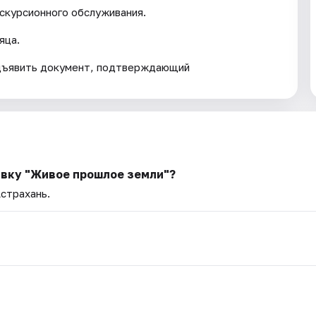
кскурсионного обслуживания.
яца.
дъявить документ, подтверждающий
авку "Живое прошлое земли"?
Астрахань.