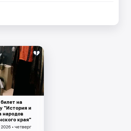
 билет на
у "История и
а народов
нского края"
 2026 • четверг