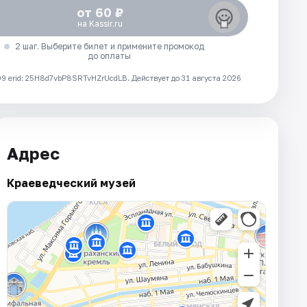
от 60 ₽
на Kassir.ru
2 шаг. Выберите билет и примените промокод
до оплаты
 erid: 25H8d7vbP8SRTvHZrUcdLB.
Действует до 31 августа 2026
Адрес
Краеведческий музей