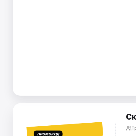
Города
Площадки
Артисты
Рейтинги
Ск
П
ПРОМОКОД