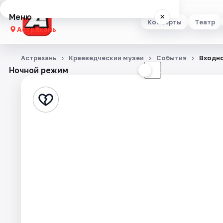
Меню
×
Концерты
Театр
Астрахань
Концерты
Астрахань
Краеведческий музей
События
Входно
Ночной режим
☀
☾
Театр
Стендап
Выставки
Квесты
Экскурсии
Спорт
События