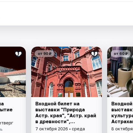
.
от 90 ₽
от 60 ₽
на
Входной билет на
Входной
рытие
выставки "Природа
выставк
Астр. края", "Астр. край
культур
в древности",
Астраха
етверг
"Заселение Астр. края"
7 октября 2026 • среда
8 октября
ль