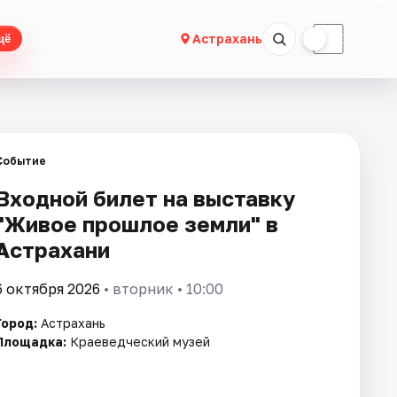
☀
☾
Астрахань
щё
Событие
Входной билет на выставку
"Живое прошлое земли" в
Астрахани
6 октября 2026
• вторник • 10:00
Город:
Астрахань
Площадка:
Краеведческий музей