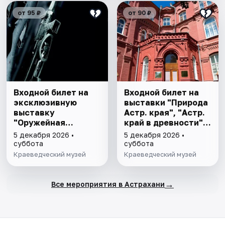
от 95 ₽
от 90 ₽
Входной билет на
Входной билет на
эксклюзивную
выставки "Природа
выставку
Астр. края", "Астр.
"Оружейная
край в древности",
комната"
"Заселение Астр.
5 декабря 2026 •
5 декабря 2026 •
края"
суббота
суббота
Краеведческий музей
Краеведческий музей
→
Все мероприятия в Астрахани