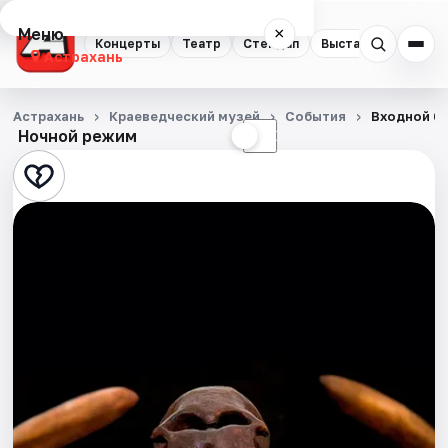
Меню
×
Концерты
Театр
Стендап
Выставки
Квест
Астрахань
Концерты
Астрахань
Краеведческий музей
События
Входной б
Ночной режим
☀
☾
Театр
Стендап
Выставки
Квесты
Экскурсии
Спорт
События