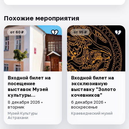
Похожие мероприятия
от 60 ₽
от 95 ₽
Входной билет на
Входной билет на
посещение
эксклюзивную
выставок Музей
выставку "Золото
культуры
кочевников"
Астрахани
8 декабря 2026 •
6 декабря 2026 •
вторник
воскресенье
Музей Культуры
Краеведческий музей
Астрахани