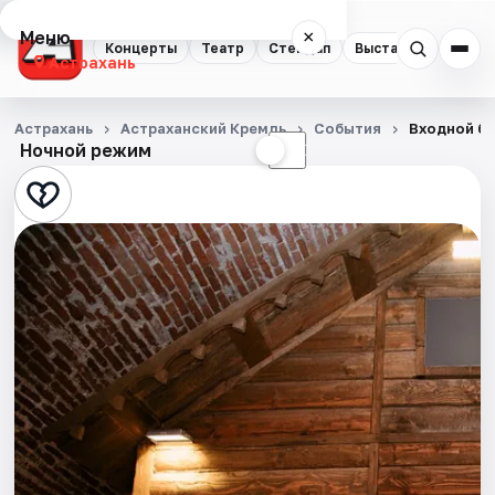
Меню
×
Концерты
Театр
Стендап
Выставки
Квест
Астрахань
Концерты
Астрахань
Астраханский Кремль
События
Входной би
Ночной режим
☀
☾
Театр
Стендап
Выставки
Квесты
Экскурсии
Спорт
События