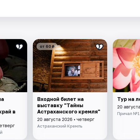
.
от 60 ₽
на
Входной билет на
Тур на 
выставку "Тайны
20 августа
край в
Астраханского кремля"
Причал №1
20 августа 2026 • четверг
четверг
Астраханский Кремль
ей