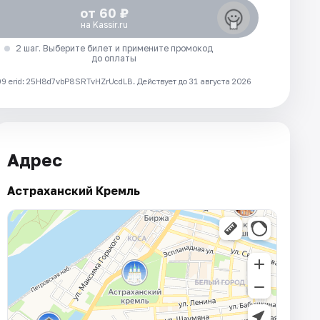
от 60 ₽
на Kassir.ru
2 шаг. Выберите билет и примените промокод
до оплаты
 erid: 25H8d7vbP8SRTvHZrUcdLB.
Действует до 31 августа 2026
Адрес
Астраханский Кремль