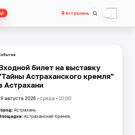
☀
☾
Астрахань
щё
Событие
Входной билет на выставку
"Тайны Астраханского кремля"
в Астрахани
19 августа 2026
• среда • 10:00
Город:
Астрахань
Площадка:
Астраханский Кремль