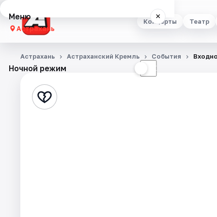
Меню
×
Концерты
Театр
Астрахань
Концерты
Астрахань
Астраханский Кремль
События
Входно
Ночной режим
☀
☾
Театр
Стендап
Выставки
Квесты
Экскурсии
Спорт
События