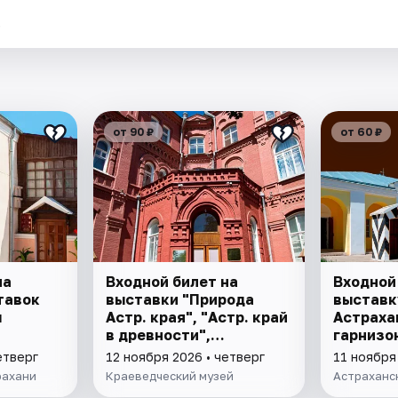
.
от 90 ₽
от 60 ₽
на
Входной билет на
Входной
тавок
выставки "Природа
выставк
ы
Астр. края", "Астр. край
Астраха
в древности",
гарнизон
"Заселение Астр. края"
етверг
12 ноября 2026 • четверг
11 ноября
рахани
Краеведческий музей
Астраханс