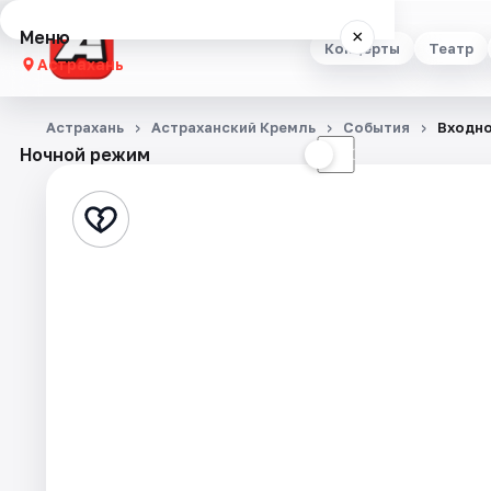
Меню
×
Концерты
Театр
Астрахань
Концерты
Астрахань
Астраханский Кремль
События
Входно
Ночной режим
☀
☾
Театр
Стендап
Выставки
Квесты
Экскурсии
Спорт
События