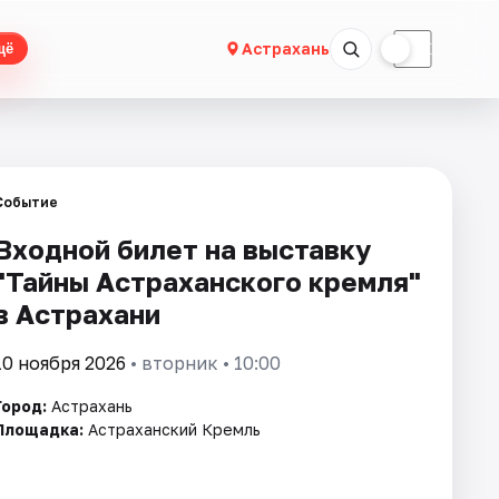
☀
☾
Астрахань
щё
Событие
Входной билет на выставку
"Тайны Астраханского кремля"
в Астрахани
10 ноября 2026
• вторник • 10:00
Город:
Астрахань
Площадка:
Астраханский Кремль