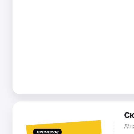
Города
Площадки
Артисты
Рейтинги
Ск
П
ПРОМОКОД