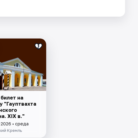
 билет на
у "Гауптвахта
нского
а. XIX в."
 2026 • среда
кий Кремль