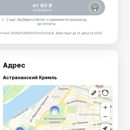
от 60 ₽
на Kassir.ru
2 шаг. Выберите билет и примените промокод
до оплаты
 erid: 25H8d7vbP8SRTvHZrUcdLB.
Действует до 31 августа 2026
Адрес
Астраханский Кремль