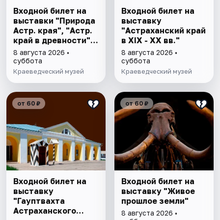
Входной билет на
Входной билет на
выставки "Природа
выставку
Астр. края", "Астр.
"Астраханский край
край в древности",
в XIX - XX вв."
"Заселение Астр.
8 августа 2026 •
8 августа 2026 •
края"
суббота
суббота
Краеведческий музей
Краеведческий музей
от 60 ₽
от 60 ₽
Входной билет на
Входной билет на
выставку
выставку "Живое
"Гауптвахта
прошлое земли"
Астраханского
8 августа 2026 •