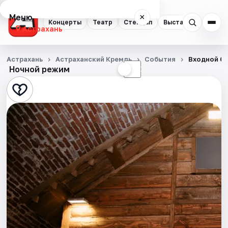
Меню
×
Концерты
Театр
Стендап
Выставки
Квест
Астрахань
Концерты
Астрахань
Астраханский Кремль
События
Входной би
Ночной режим
☀
☾
Театр
Стендап
Выставки
Квесты
Экскурсии
Спорт
События