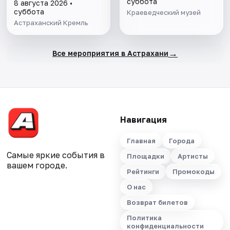
гарнизона. XIX в."
суббота
8 августа 2026 •
суббота
Краеведческий музей
Астраханский Кремль
→
Все мероприятия в Астрахани
Навигация
Главная
Города
Самые яркие события в
Площадки
Артисты
вашем городе.
Рейтинги
Промокоды
О нас
Возврат билетов
Политика
конфиденциальности