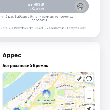
от 60 ₽
на Kassir.ru
2 шаг. Выберите билет и примените промокод
до оплаты
 erid: 25H8d7vbP8SRTvHZrUcdLB.
Действует до 31 августа 2026
Адрес
Астраханский Кремль