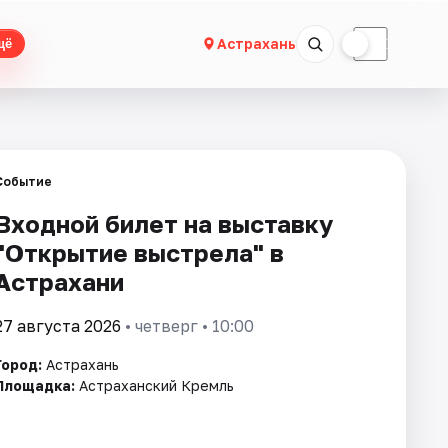
☀
☾
Астрахань
щё
Событие
Входной билет на выставку
"Открытие выстрела" в
Астрахани
27 августа 2026
• четверг • 10:00
Город:
Астрахань
Площадка:
Астраханский Кремль