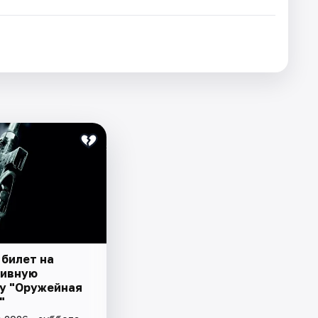
 билет на
зивную
у "Оружейная
"