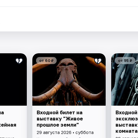
.
от 60 ₽
от 95 ₽
на
Входной билет на
Входной
выставку "Живое
эксклю
жейная
прошлое земли"
выставк
комната
29 августа 2026 • суббота