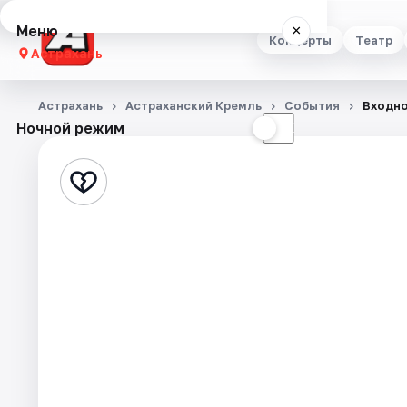
Меню
×
Концерты
Театр
Астрахань
Концерты
Астрахань
Астраханский Кремль
События
Входно
Ночной режим
☀
☾
Театр
Стендап
Выставки
Квесты
Экскурсии
Спорт
События