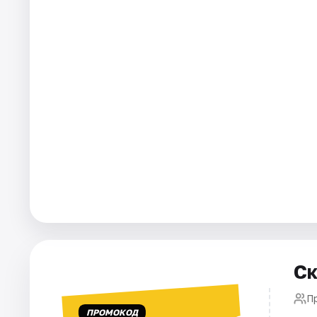
Города
Площадки
Артисты
Рейтинги
Ск
П
ПРОМОКОД