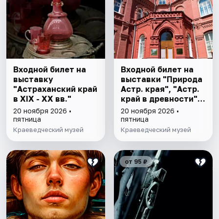
Входной билет на
Входной билет на
выставку
выставки "Природа
"Астраханский край
Астр. края", "Астр.
в XIX - XX вв."
край в древности",
"Заселение Астр.
20 ноября 2026 •
20 ноября 2026 •
края"
пятница
пятница
Краеведческий музей
Краеведческий музей
от 95 ₽