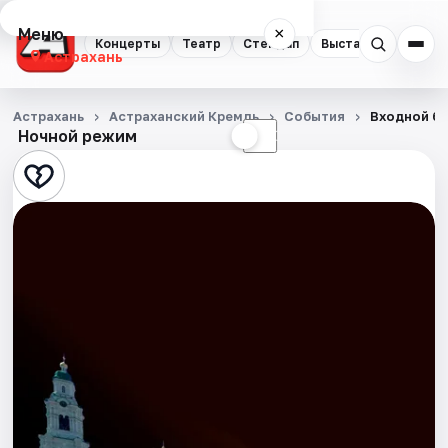
Меню
×
Концерты
Театр
Стендап
Выставки
Квест
Астрахань
Концерты
Астрахань
Астраханский Кремль
События
Входной би
Ночной режим
☀
☾
Театр
Стендап
Выставки
Квесты
Экскурсии
Спорт
События