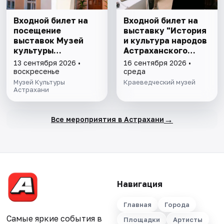
Входной билет на
Входной билет на
посещение
выставку "История
выставок Музей
и культура народов
культуры
Астраханского
Астрахани
края"
13 сентября 2026 •
16 сентября 2026 •
воскресенье
среда
Музей Культуры
Краеведческий музей
Астрахани
→
Все мероприятия в Астрахани
Навигация
Главная
Города
Самые яркие события в
Площадки
Артисты