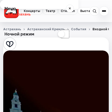
Меню
×
Концерты
Театр
Стендап
Выставки
Квест
Астрахань
Концерты
Астрахань
Астраханский Кремль
События
Входной би
Ночной режим
☀
☾
Театр
Стендап
Выставки
Квесты
Экскурсии
Спорт
События