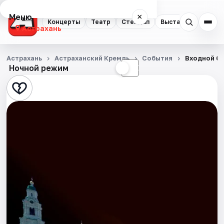
Меню
×
Концерты
Театр
Стендап
Выставки
Квест
Астрахань
Концерты
Астрахань
Астраханский Кремль
События
Входной би
Ночной режим
☀
☾
Театр
Стендап
Выставки
Квесты
Экскурсии
Спорт
События