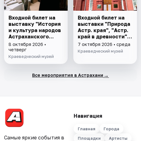
Входной билет на
Входной билет на
выставку "История
выставки "Природа
и культура народов
Астр. края", "Астр.
Астраханского
край в древности",
края"
"Заселение Астр.
8 октября 2026 •
7 октября 2026 • среда
края"
четверг
Краеведческий музей
Краеведческий музей
→
Все мероприятия в Астрахани
Навигация
Главная
Города
Самые яркие события в
Площадки
Артисты