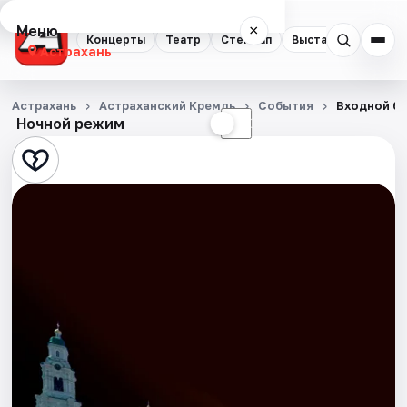
Меню
×
Концерты
Театр
Стендап
Выставки
Квест
Астрахань
Концерты
Астрахань
Астраханский Кремль
События
Входной би
Ночной режим
☀
☾
Театр
Стендап
Выставки
Квесты
Экскурсии
Спорт
События