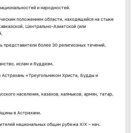
национальностей и народностей.
ическим положением области, находящейся на стыке
авказской, Центрально-Азиатской (или
.
ь представители более 30 религиозных течений,
анство, ислам и буддизм.
 Астрахань «Треугольником Христа, Будды и
сского населения, казахов, калмыков, армян, татар,
бщины в Астрахани.
телей национальных общин рубежа XIX – нач.