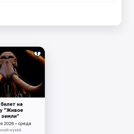
 билет на
у "Живое
 земли"
я 2026 • среда
ский музей