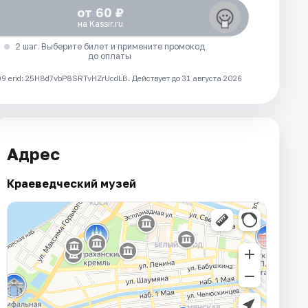
от 60 ₽
на Kassir.ru
2 шаг. Выберите билет и примените промокод
до оплаты
 erid: 25H8d7vbP8SRTvHZrUcdLB.
Действует до 31 августа 2026
Адрес
Краеведческий музей