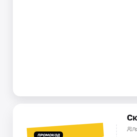
Города
Площадки
Артисты
Рейтинги
Ск
П
ПРОМОКОД