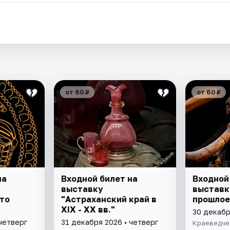
.
от 60 ₽
от 60 ₽
на
Входной билет на
Входной
выставку
выставк
то
"Астраханский край в
прошлое
XIX - XX вв."
30 декабр
четверг
31 декабря 2026 • четверг
Краеведче