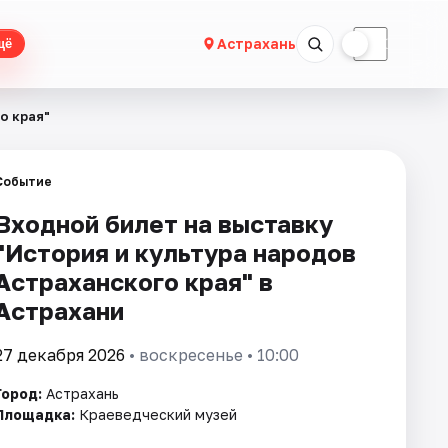
☀
☾
Астрахань
щё
о края"
Событие
Входной билет на выставку
"История и культура народов
Астраханского края" в
Астрахани
27 декабря 2026
• воскресенье • 10:00
Город:
Астрахань
Площадка:
Краеведческий музей