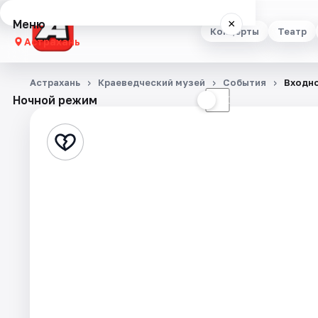
Меню
×
Концерты
Театр
Астрахань
Концерты
Астрахань
Краеведческий музей
События
Входно
Ночной режим
☀
☾
Театр
Стендап
Выставки
Квесты
Экскурсии
Спорт
События