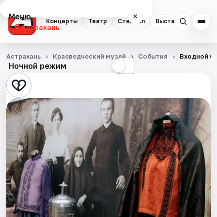
Меню
×
Концерты
Театр
Стендап
Выставки
Квест
Астрахань
Концерты
Астрахань
Краеведческий музей
События
Входной би
Ночной режим
☀
☾
Театр
Стендап
Выставки
Квесты
Экскурсии
Спорт
События