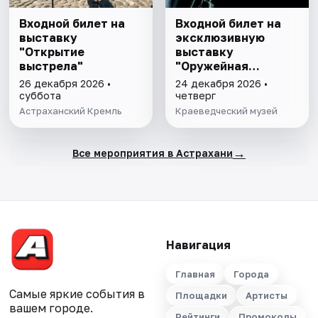
Входной билет на
Входной билет на
выставку
эксклюзивную
"Открытие
выставку
выстрела"
"Оружейная
комната"
26 декабря 2026 •
24 декабря 2026 •
суббота
четверг
Астраханский Кремль
Краеведческий музей
→
Все мероприятия в Астрахани
Навигация
Главная
Города
Самые яркие события в
Площадки
Артисты
вашем городе.
Рейтинги
Промокоды