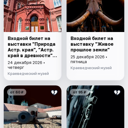
Входной билет на
Входной билет на
выставки "Природа
выставку "Живое
Астр. края", "Астр.
прошлое земли"
край в древности",
25 декабря 2026 •
"Заселение Астр.
пятница
24 декабря 2026 •
края"
четверг
Краеведческий музей
Краеведческий музей
от 60 ₽
от 95 ₽