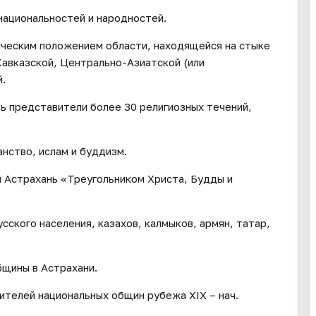
национальностей и народностей.
ическим положением области, находящейся на стыке
авказской, Центрально-Азиатской (или
.
ь представители более 30 религиозных течений,
анство, ислам и буддизм.
 Астрахань «Треугольником Христа, Будды и
сского населения, казахов, калмыков, армян, татар,
бщины в Астрахани.
телей национальных общин рубежа XIX – нач.