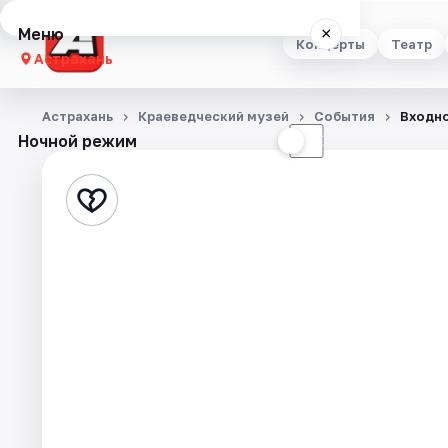
Меню
×
Концерты
Театр
Астрахань
Концерты
Астрахань
Краеведческий музей
События
Входно
Ночной режим
☀
☾
Театр
Стендап
Выставки
Квесты
Экскурсии
Спорт
События