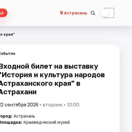
☀
☾
Астрахань
щё
о края"
Событие
Входной билет на выставку
"История и культура народов
Астраханского края" в
Астрахани
22 сентября 2026
• вторник • 10:00
Город:
Астрахань
Площадка:
Краеведческий музей