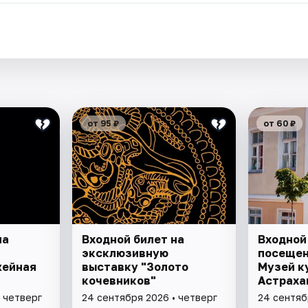
.
от 95 ₽
от 60 ₽
на
Входной билет на
Входной
эксклюзивную
посещен
жейная
выставку "Золото
Музей к
кочевников"
Астраха
 четверг
24 сентября 2026 • четверг
24 сентяб