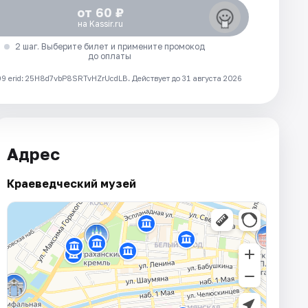
от 60 ₽
на Kassir.ru
2 шаг. Выберите билет и примените промокод
до оплаты
 erid: 25H8d7vbP8SRTvHZrUcdLB.
Действует до 31 августа 2026
Адрес
Краеведческий музей