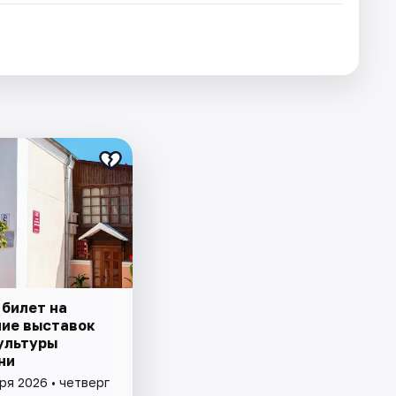
 билет на
ие выставок
ультуры
ни
ря 2026 • четверг